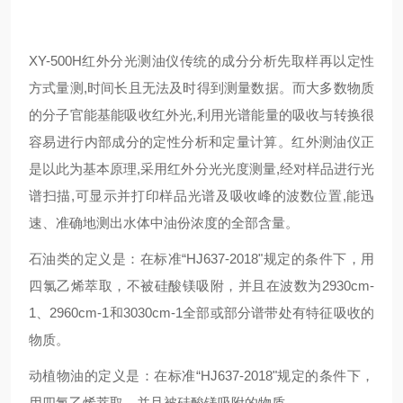
XY-500H
红外分光测油仪
传统的成分分析先取样再以定性
方式量测
,
时间长且无法及时得到测量数据。而大多数物质
的分子官能基能吸收红外光
,
利用光谱能量的吸收与转换很
容易进行内部成分的定性分析和定量计算。红外测油仪正
是以此为基本原理
,
采用红外分光光度测量
,
经对样品进行光
谱扫描
,
可显示并打印样品光谱及吸收峰的波数位置
,
能迅
速、准确地测出水体中油份浓度的全部含量。
石油类的定义是：在标准
“
HJ637-2018
"规定的条件下，用
四氯乙烯萃取，不被硅酸镁吸附，并且在波数为
2930
cm-
1
、
2960
cm-1
和
3030
cm-1
全部或部分谱带处有特征吸收的
物质。
动植物油的定义是：在标准
“
HJ637-2018
"规定的条件下，
用四氯乙烯萃取，并且被硅酸镁吸附的物质。