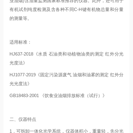
业油烟
)
含油量监测国家标准推荐的仪器。此外，还可用于
有机试剂纯度检测及含各种不同
C-H
键有机物总量和分量
的测量
等。
适用标准：
HJ637-2018
《水质
石油类和动植物油类的测定
红外分光
光度法
》
HJ1077-2019
《固定污染源废气 油烟和油雾的测定 红外分
光光度法
》
GB18483-2001
《饮食业油烟排放标准
（试行）
》
二、仪器特点
1
．可拆卸一体化光学系统，仪器体积小，重量轻，先分光