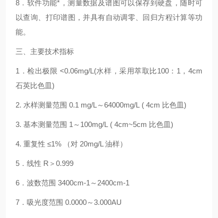
8
．软件功能*，测量数据及谱图可以保存到硬盘，随时可
以查询、打印谱图，并具有自动调零、回归方程计算等功
能。
三、主要技术指标
1
．
检出极限
<0.06mg/L(
水样，采用萃取比
100
：
1
，
4cm
石英比色皿
)
2.
水样测量范围
0.1 mg/L
～
64000mg/L
( 4cm
比色皿
)
3.
基本测量范围
1
～
100mg/L
( 4cm~5cm
比色皿
)
4.
重复性
≤
1%
（对
20mg/L
油样）
5
．线性
R
＞
0.999
6
．波数范围
3400cm-1
～
2400cm-1
7
．吸光度范围
0.0000
～
3.000AU