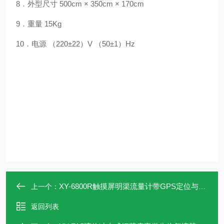
8
．外型尺寸
500cm
×
350cm
×
170cm
9
．重量
15Kg
10
．电源
（
220
±
22
）
V
（
50
±
1
）
Hz
XY-6800R触摸屏明渠流量计带GPS定位与打印
上一个：
返回列表