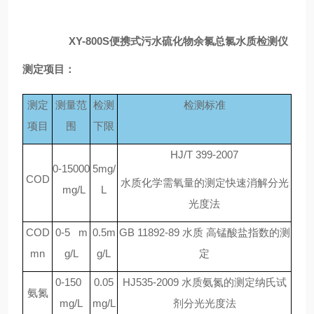
XY-800S
便携式污水硫化物余氯总氯水质检测仪
测定项目：
测定
测量范
检测
检测标准
项目
围
下限
HJ/T 399-2007
0-15000
5mg/
COD
水质化学需氧量的测定快速消解分光
mg/L
L
光度法
COD
0-5 m
0.5m
GB 11892-89
水质 高锰酸盐指数的测
mn
g/L
g/L
定
0-150
0.05
HJ535-2009
水质氨氮的测定纳氏试
氨氮
mg/L
mg/L
剂分光光度法