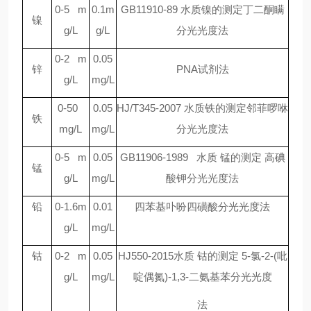
0-5 m
0.1m
GB11910-89
水质镍的测定丁二酮瞒
镍
g/L
g/L
分光光度法
0-2 m
0.05
锌
PNA
试剂法
g/L
mg/L
0-50
0.05
HJ/T345-2007
水质铁的测定邻菲啰咻
铁
mg/L
mg/L
分光光度法
0-5 m
0.05
GB11906-1989
水质 锰的测定 高碘
锰
g/L
mg/L
酸钾分光光度法
铅
0-1.6m
0.01
四苯基卟吩四磺酸分光光度法
g/L
mg/L
钴
0-2 m
0.05
HJ550-2015
水质 钴的测定 5-氯-2-(吡
g/L
mg/L
啶偶氮)-1,3-二氨基苯分光光度
法