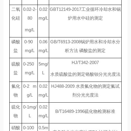
二氧
0.02-2-
0.02
GBT12149-2017
工业循环冷却水和锅
化硅
80
mg/L
炉用水中硅的测定
mg/L
磷酸
0-90
0.06
GB/T6913-2008
锅炉用水和冷却水分
盐
mg/L
mg/L
析方法 磷酸盐的测定
HJ/T342-2007
硫酸
0-250
5mg/
盐
mg/L
L
水质硫酸盐的测定铬酸钡分光光度法
氟化
0-2 m
0.02
HJ488-2009
水质氟化物的测定氟试
物
g/L
mg/L
剂分光光度法
硫化
0-1mg/
0.02
B/T16489-1996
硫化物检测标准
物
L
mg/L
硝酸
0-100
0.5m