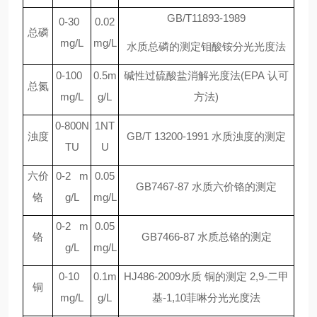
GB/T11893-1989
0-30
0.02
总磷
mg/L
mg/L
水质总磷的测定钼酸铵分光光度法
0-100
0.5m
碱性过硫酸盐消解光度法(EPA 认可
总氮
mg/L
g/L
方法)
0-800N
1NT
浊度
GB/T 13200-1991
水质浊度的测定
TU
U
六价
0-2 m
0.05
GB7467-87
水质六价铬的测定
铬
g/L
mg/L
0-2 m
0.05
铬
GB7466-87
水质总铬的测定
g/L
mg/L
0-10
0.1m
HJ486-2009
水质 铜的测定 2,9-二甲
铜
mg/L
g/L
基-1,10菲啉分光光度法