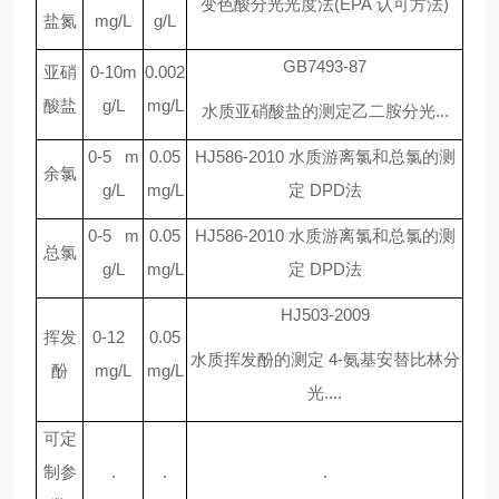
变色酸分光光度法(EPA 认可方法)
盐氮
mg/L
g/L
GB7493-87
亚硝
0-10m
0.002
酸盐
g/L
mg/L
水质亚硝酸盐的测定乙二胺分光...
0-5 m
0.05
HJ586-2010
水质游离氯和总氯的测
余氯
g/L
mg/L
定 DPD法
0-5 m
0.05
HJ586-2010
水质游离氯和总氯的测
总氯
g/L
mg/L
定 DPD法
HJ503-2009
挥发
0-12
0.05
水质挥发酚的测定 4-氨基安替比林分
酚
mg/L
mg/L
光....
可定
制参
.
.
.