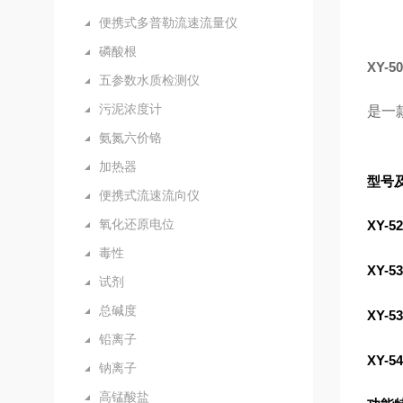
便携式多普勒流速流量仪
磷酸根
XY-
五参数水质检测仪
污泥浓度计
是一
氨氮六价铬
加热器
型号
便携式流速流向仪
氧化还原电位
XY-5
毒性
XY-5
试剂
总碱度
XY-5
铅离子
XY-5
钠离子
高锰酸盐