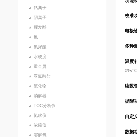
功能
钙离子
校准
阴离子
挥发酚
电极
氯
多种
氰尿酸
水硬度
温度
重金属
0%/
亚氯酸盐
读数
硫化物
消解器
提醒
TOC分析仪
氮吹仪
自定
浓缩仪
数据
溶解氧