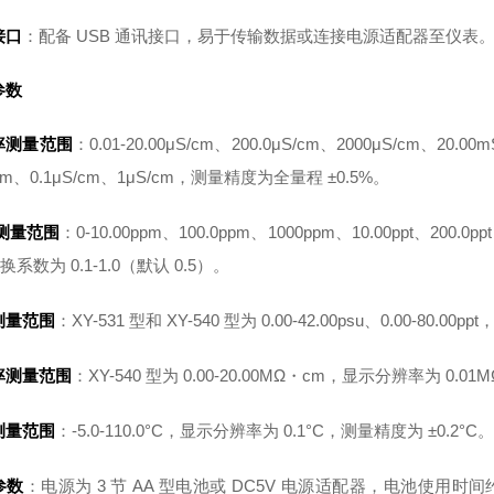
接口
：配备 USB 通讯接口，易于传输数据或连接电源适配器至仪表
参数
率测量范围
：0.01-20.00μS/cm、200.0μS/cm、2000μS/cm、20.
/cm、0.1μS/cm、1μS/cm，测量精度为全量程 ±0.5%。
 测量范围
：0-10.00ppm、100.0ppm、1000ppm、10.00ppt、2
换系数为 0.1-1.0（默认 0.5）。
测量范围
：XY-531 型和 XY-540 型为 0.00-42.00psu、0.00-80.
率测量范围
：XY-540 型为 0.00-20.00MΩ・cm，显示分辨率为 0
测量范围
：-5.0-110.0°C，显示分辨率为 0.1°C，测量精度为 ±0.2°C。
参数
：电源为 3 节 AA 型电池或 DC5V 电源适配器，电池使用时间