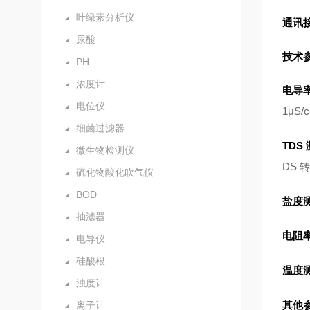
叶绿素分析仪
通讯
尿酸
技术
PH
浓度计
电导
电位仪
1μS
细菌过滤器
TDS
微生物检测仪
DS 转
硫化物酸化吹气仪
BOD
盐度
抽滤器
电阻
电导仪
硅酸根
温度
浊度计
其他
离子计