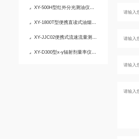
XY-500H型红外分光测油仪显示屏版水中石油类检测仪介绍
XY-1800T型便携直读式油烟测定仪的应用
XY-JJC02便携式流速流量测算仪详细介绍
XY-D300型х-γ辐射剂量率仪可用于辐射环境与辐射防护检测的场合