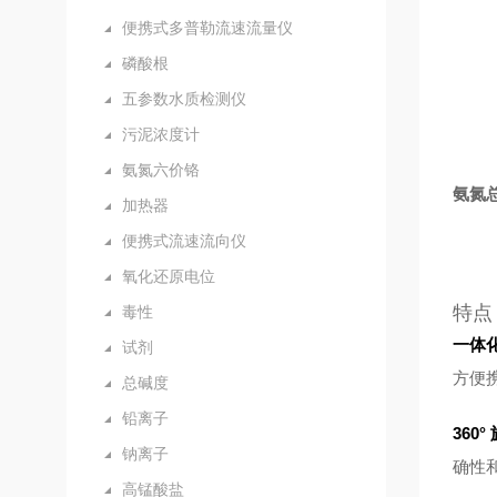
便携式多普勒流速流量仪
磷酸根
五参数水质检测仪
污泥浓度计
氨氮六价铬
氨氮总
加热器
便携式流速流向仪
氧化还原电位
特点
毒性
一体
试剂
方便
总碱度
铅离子
360
钠离子
确性
高锰酸盐