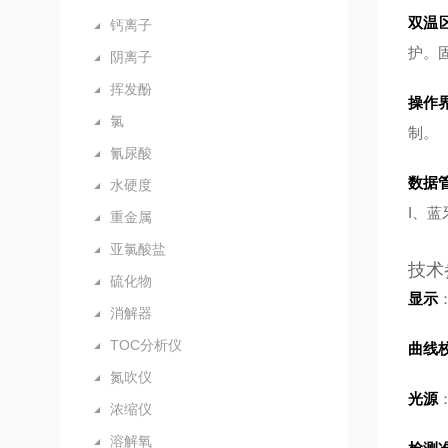
双温
钙离子
护。
阴离子
挥发酚
操作
氯
制。
氰尿酸
数据
水硬度
I、
重金属
亚氯酸盐
技术
硫化物
显示
消解器
TOC分析仪
曲线
氮吹仪
光源
浓缩仪
溶解氧