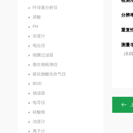
检测
叶绿素分析仪
分辨
尿酸
PH
重复
浓度计
测量
电位仪
（0.0
细菌过滤器
微生物检测仪
硫化物酸化吹气仪
BOD
抽滤器
电导仪
硅酸根
浊度计
离子计