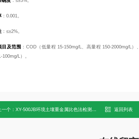
准确度
：≤±5%。
率
：0.001。
性
：≤±2%。
项目及范围
：COD（低量程 15-150mg/L、高量程 150-2000mg/L）
1-100mg/L）。
上一个：
XY-500JB环境土壤重金属比色法检测箱 快检试剂包
返回列表