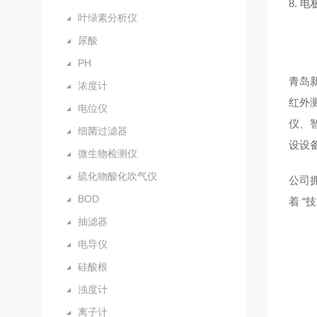
8. 
叶绿素分析仪
尿酸
PH
青岛
浓度计
红外
电位仪
仪、
细菌过滤器
设设
微生物检测仪
硫化物酸化吹气仪
公司
BOD
着
“
抽滤器
电导仪
硅酸根
浊度计
离子计