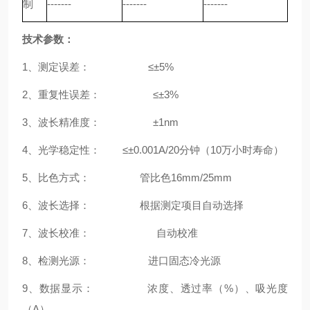
制
-------
-------
-------
技术参数
：
1、测定误差： ≤±5%
2、重复性误差： ≤±3%
3、波长精准度： ±1nm
4、光学稳定性： ≤±
0.001A/20
分钟（
10
万
⼩
时寿命）
5、比色方式： 管比色16mm/25mm
6、波长选择： 根据测定项目自动选择
7、波长校准： 自动校准
8、检测光源： 进口固态冷光源
9、数据显示： 浓度、透过率（%）、吸光度
（A）