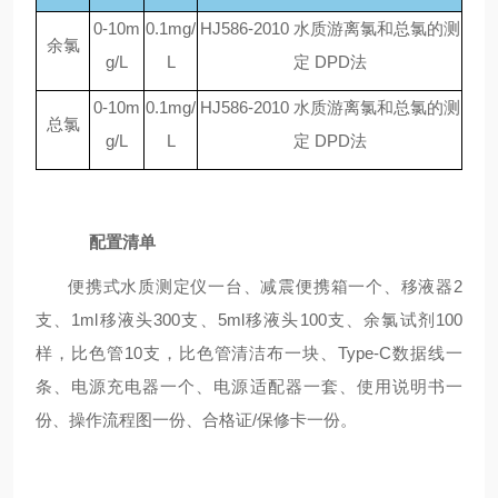
0-10
m
0.1
mg
/
HJ586-2010
水质游离氯和总氯的测
余氯
g
/L
L
定
DPD
法
0-10
m
0.1
mg
/
HJ586-2010
水质游离氯和总氯的测
总氯
g
/L
L
定
DPD
法
配置清单
便携式水质测定仪一台、减震便携箱一个、移液器
2
支、1ml移液头300支、5ml移液头100支、余氯试剂1
00
样，比色管
1
0
支，比色管清洁布一块、
Type-C
数据线一
条、电源充电器一个、电源适配器一套、使用说明书一
份、操作流程图一份、合格证
/保修卡一份。