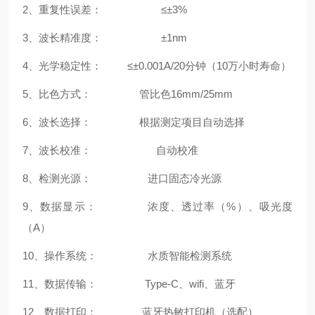
2、重复性误差：
≤±3%
3、波长精准度：
±1nm
4、光学稳定性：
≤±
0.001A/20
分钟（
10
万
⼩
时寿命）
5、比色方式： 管比色16mm/25mm
6、波长选择： 根据测定项目自动选择
7、波长校准： 自动校准
8、检测光源： 进口固态冷光源
9、数据显示： 浓度、透过率（%）、吸光度
（A）
10、操作系统：
水质智能检测系统
11、数据传输：
Type-C
、wifi、蓝牙
12、数据打印： 蓝牙热敏打印机（选配）