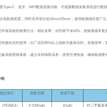
置
Type-C
、蓝牙、
WiFi数据连接功能，可链接数据采集系统进行数
双比色检测装置，同时支持管比色16mm/25mm，使得检测项目更广泛
、更环保高效的检测方法；相比友商，试剂再节省30%，使检测成本更
、更快捷的试剂使用；出厂试剂95%以上指标为液体试剂，直接使用；
配备高精度移液器，减少水样移取误差，使用方便快速，确保检测更
参数
测定项目
测量范围
检测下限
（
PDAB法）
0-100mg/L
2mg/L
对二甲氨基