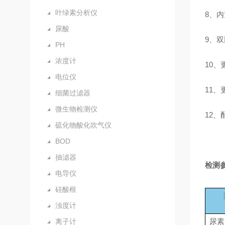
叶绿素分析仪
8、内
尿酸
9、
PH
浓度计
10
电位仪
11
细菌过滤器
微生物检测仪
1
2
、
硫化物酸化吹气仪
BOD
抽滤器
检测
电导仪
硅酸根
浊度计
尿素
离子计