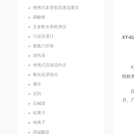
便携式多普勒流速流量仪
磷酸根
五参数水质检测仪
污泥浓度计
XY-
氨氮六价铬
加热器
便携式流速流向仪
氧化还原电位
线检
毒性
试剂
月。
总碱度
铅离子
钠离子
高锰酸盐