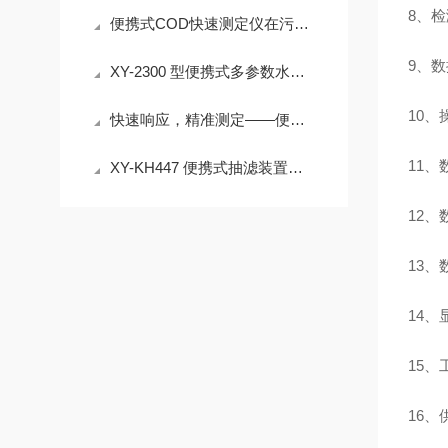
8、
便携式COD快速测定仪在污水处理厂工艺控制、排污口监测中的应用
9、
XY-2300 型便携式多参数水质快速测定仪 30% 试剂节省 检测成本降
10
快速响应，精准测定——便携式COD快速测定仪
1
XY-KH447 便携式抽滤装置｜＜55dB 低噪声 水质过滤实验室外场设备介绍
12
13
14
15
16