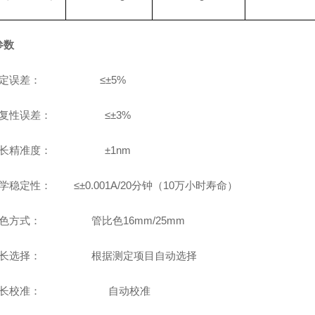
参数
测定误差： ≤±5%
重复性误差： ≤±3%
波长精准度： ±1nm
光学稳定性： ≤±
0.001A/20
分钟（
10
万
⼩
时寿命）
比色方式： 管比色16mm/25mm
波长选择： 根据测定项目自动选择
、波长校准： 自动校准