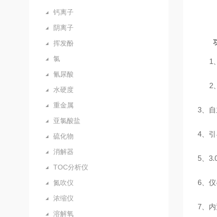
钙离子
阴离子
挥发酚
氯
1
氰尿酸
2
水硬度
重金属
3、
亚氯酸盐
4、
硫化物
消解器
5、
TOC分析仪
6、
氮吹仪
浓缩仪
7、
溶解氧