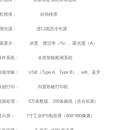
波长校准： 自动校准
检测光源： 进口固态冷光源
数据显示：
浓度、透过率（
%）、吸光度（A）
0、操作系统：
水质智能检测系统
数据传输： USB（Type A、Type B）、wifi、蓝牙
、数据打印： 内置热敏打印机
、数据处理： 5万条数据、200条曲线（含自拓展）
显示屏： 7寸工业IPS电容屏（800*480像素）