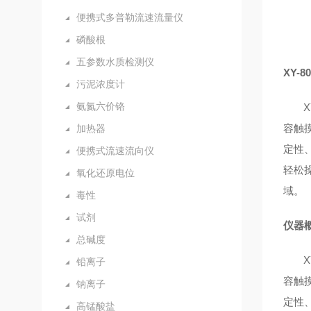
便携式多普勒流速流量仪
磷酸根
五参数水质检测仪
XY-
污泥浓度计
氨氮六价铬
X
容触
加热器
定性
便携式流速流向仪
轻松
氧化还原电位
域。
毒性
试剂
仪器
总碱度
X
铅离子
容触
钠离子
定性
高锰酸盐