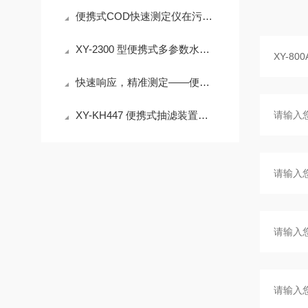
便携式COD快速测定仪在污水处理厂工艺控制、排污口监测中的应用
XY-2300 型便携式多参数水质快速测定仪 30% 试剂节省 检测成本降
快速响应，精准测定——便携式COD快速测定仪
XY-KH447 便携式抽滤装置｜＜55dB 低噪声 水质过滤实验室外场设备介绍