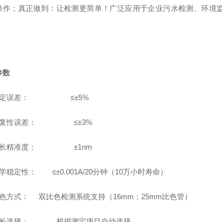
操作；真正做到：让检测更简单！广泛应用于企业污水检测、环境
参数
测定误差： ≤±5%
重复性误差： ≤±3%
波长精准度： ±1nm
光学稳定性：
≤±
0.001A/20
分钟（
10
万
⼩
时寿命）
比色方式：
双比色检测系统支持（
16mm；25mm比色管）
波长选择： 根据测定项目自动选择