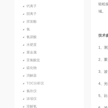
轻松
钙离子
域。
阴离子
挥发酚
氯
技术
氰尿酸
水硬度
1、
重金属
2、
亚氯酸盐
硫化物
3、
消解器
TOC分析仪
4、
氮吹仪
5、
浓缩仪
溶解氧
6、