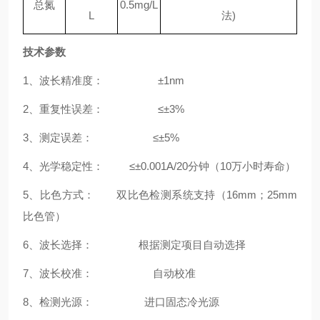
总氮
0.5mg/L
L
法
)
技术参数
1、
波长精准度： ±1nm
2、重复性误差： ≤±3%
3、
测定误差： ≤±5%
4、光学稳定性：
≤±
0.001A/20
分钟（
10
万
⼩
时寿命）
5、比色方式：
双比色检测系统支持（
16mm；25mm
比色管）
6、波长选择： 根据测定项目自动选择
7、波长校准： 自动校准
8、检测光源： 进口固态冷光源