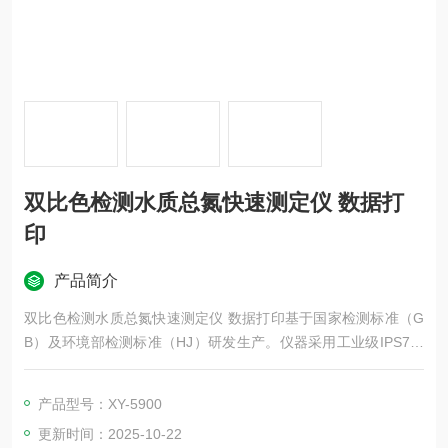
双比色检测水质总氮快速测定仪 数据打
印
产品简介
双比色检测水质总氮快速测定仪 数据打印基于国家检测标准（G
B）及环境部检测标准（HJ）研发生产。仪器采用工业级IPS7寸
电容触摸屏，数据直观，操作方便；检测装置采用进口光学检测
比色系统，并搭载我司自主研发水质智能检测系统；使得仪器的
产品型号：XY-5900
稳定性、寿命、检测精准度跨越性提高；水质智能检测系统是基
更新时间：2025-10-22
于国人操作习惯理念开发而成，操作简单快速；无需专业人员即