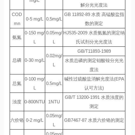
mg/L
解分光光度法
COD
GB 11892-89 水质 高锰酸盐指
0-5 mg/L
0.5mg/L
mn
数的测定
0-150 mg/
0.05mg/
HJ535-2009 水质氨氮的测定纳
氨氮
L
L
氏试剂分光光度法
GB/T11893-1989
0.02mg/
总磷
0-30 mg/L
水质总磷的测定钼酸铵分光光
L
度法
0-100 mg/
碱性过硫酸盐消解光度法(EPA
总氮
0.5mg/L
L
认可方法)
GB/T 13200-1991 水质浊度的
浊度
0-800NTU
1NTU
测定
0.05mg/
六价铬
0-2 mg/L
GB7467-87 水质六价铬的测定
L
0.05mg/