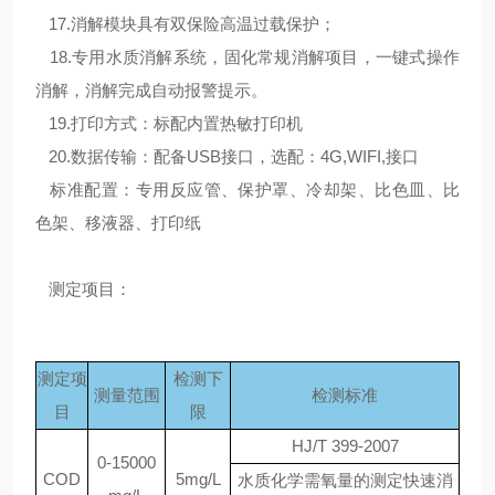
17.消解模块具有双保险高温过载保护；
18.专用水质消解系统，固化常规消解项目，一键式操作
消解，消解完成自动报警提示。
19.打印方式：标配内置热敏打印机
20.数据传输：配备USB接口，选配：4G,WIFI,接口
标准配置：专用反应管、保护罩、冷却架、比色皿、比
色架、移液器、打印纸
测定项目：
测定项
检测下
测量范围
检测标准
目
限
HJ/T 399-2007
0-15000
COD
5mg/L
水质化学需氧量的测定快速消