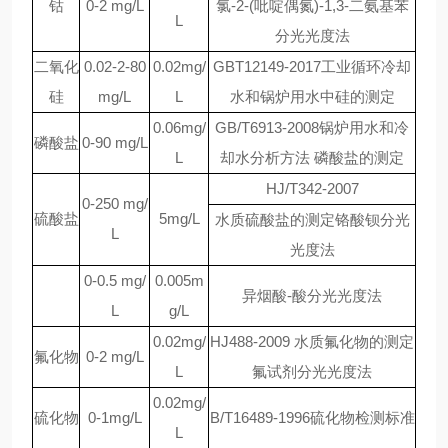
钴
0-2 mg/L
氯-2-(吡啶偶氮)-1,3-二氨基苯
L
分光光度法
二氧化
0.02-2-80
0.02mg/
GBT12149-2017工业循环冷却
硅
mg/L
L
水和锅炉用水中硅的测定
0.06mg/
GB/T6913-2008锅炉用水和冷
磷酸盐
0-90 mg/L
L
却水分析方法 磷酸盐的测定
HJ/T342-2007
0-250 mg/
硫酸盐
5mg/L
水质硫酸盐的测定铬酸钡分光
L
光度法
0-0.5 mg/
0.005m
异烟酸-酸分光光度法
L
g/L
0.02mg/
HJ488-2009 水质氟化物的测定
氟化物
0-2 mg/L
L
氟试剂分光光度法
0.02mg/
硫化物
0-1mg/L
B/T16489-1996硫化物检测标准
L