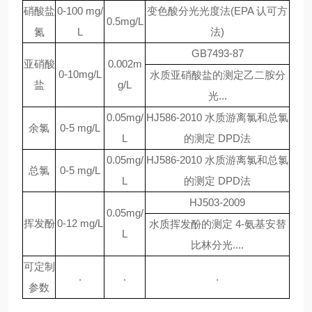
硝酸盐
0-100 mg/
变色酸分光光度法(EPA 认可方
0.5mg/L
氮
L
法)
GB7493-87
亚硝酸
0.002m
0-10mg/L
水质亚硝酸盐的测定乙二胺分
盐
g/L
光...
0.05mg/
HJ586-2010 水质游离氯和总氯
余氯
0-5 mg/L
L
的测定 DPD法
0.05mg/
HJ586-2010 水质游离氯和总氯
总氯
0-5 mg/L
L
的测定 DPD法
HJ503-2009
0.05mg/
挥发酚
0-12 mg/L
水质挥发酚的测定 4-氨基安替
L
比林分光....
可定制
.
.
.
参数