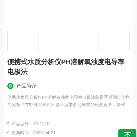
便携式水质分析仪PH溶解氧浊度电导率
电极法
产品简介
便携式水质分析仪PH溶解氧浊度电导率电极法您是否遇到过这样
的困扰？在野外采样时不得不携带多台笨重的检测设备，操作繁
琐的数据需要反复记录比对，突然下雨时手忙脚乱地保护仪
器……现在，这些问题都能迎刃而解。XY-1218型便携式水质多
产品型号：XY-1218
参数检测仪正是为解决这些痛点而生，它将pH、ORP、浊度、电
更新时间：2026-04-21
导率、溶解氧和温度等关键指标的检测功完集成在一个防水手提