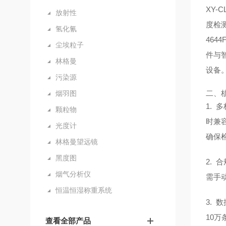
XY
放射性
度检测
氢化氰
46
尘埃粒子
件与
林格曼
设备
污染源
二、
烟羽图
1. 
颗粒物
时兼容
光度计
确保
林格曼望远镜
黑度图
2. 
烟气分析仪
需手
恒温恒湿称重系统
3. 
10
查看全部产品