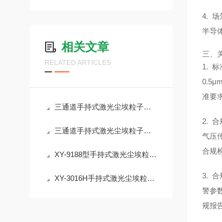
4.
半导
相关文章
三、
RELATED ARTICLES
1. 
0.5
准要
三通道手持式激光尘埃粒子计数器宽温域工作硬件与长效锂电供电系统技术优势
2.
三通道手持式激光尘埃粒子计数器2000 组大容量存储与多接口数据传输技术
气压
合规
XY-9188型手持式激光尘埃粒子计数器 支持六粒径通道采集
3.
XY-3016H手持式激光尘埃粒子计数器可六档粒径同时计数
警参
规报