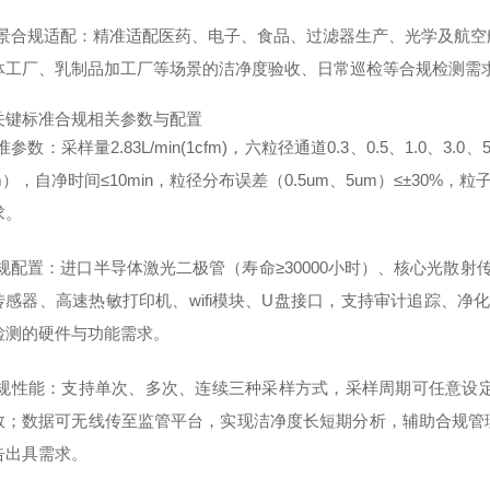
 场景合规适配：精准适配医药、电子、食品、过滤器生产、光学及航
体工厂、乳制品加工厂等场景的洁净度验收、日常巡检等合规检测需
关键标准合规相关参数与配置
标准参数：采样量2.83L/min(1cfm)，六粒径通道0.3、0.5、1.0、3.
μm），自净时间≤10min，粒径分布误差（0.5um、5um）≤±30%
求。
 合规配置：进口半导体激光二极管（寿命≥30000小时）、核心光散
传感器、高速热敏打印机、wifi模块、U盘接口，支持审计追踪、净
检测的硬件与功能需求。
 合规性能：支持单次、多次、连续三种采样方式，采样周期可任意设定
数；数据可无线传至监管平台，实现洁净度长短期分析，辅助合规管
告出具需求。