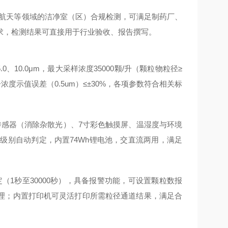
空航天等领域的洁净室（区）合规检测，可满足制药厂、
求，检测结果可直接用于行业验收、报告撰写。
0、5.0、10.0μm，最大采样浓度35000颗/升（颗粒物粒径≥
，粒子浓度示值误差（0.5um）≤±30%，各项参数符合相关标
射传感器（消除杂散光）、7寸彩色触摸屏、温湿度与环境
化级别自动判定，内置74Wh锂电池，交直流两用，满足
（1秒至30000秒），具备报警功能，可设置颗粒数报
理；内置打印机可灵活打印所需粒径通道结果，满足合