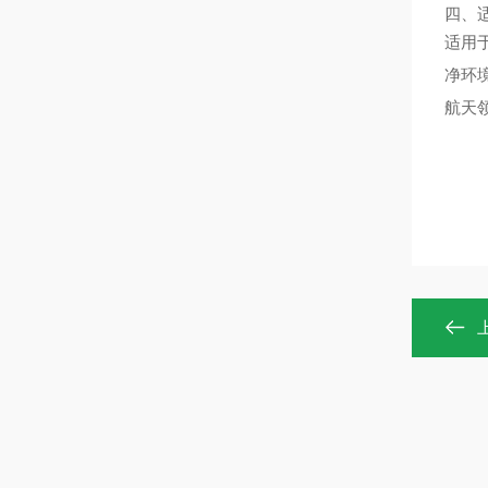
四、
适用
净环
航天