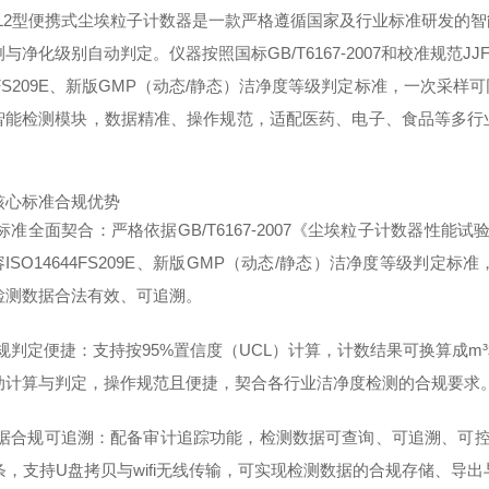
-CL2型便携式尘埃粒子计数器是一款严格遵循国家及行业标准研发的
与净化级别自动判定。仪器按照国标GB/T6167-2007和校准规范JJF
44FS209E、新版GMP（动态/静态）洁净度等级判定标准，一次
智能检测模块，数据精准、操作规范，适配医药、电子、食品等多行
。
核心标准合规优势
多标准全面契合：严格依据GB/T6167-2007《尘埃粒子计数器性能试验
ISO14644FS209E、新版GMP（动态/静态）洁净度等级判
检测数据合法有效、可追溯。
合规判定便捷：支持按95%置信度（UCL）计算，计数结果可换算成m
动计算与判定，操作规范且便捷，契合各行业洁净度检测的合规要求
数据合规可追溯：配备审计追踪功能，检测数据可查询、可追溯、可控制，
万条，支持U盘拷贝与wifi无线传输，可实现检测数据的合规存储、导