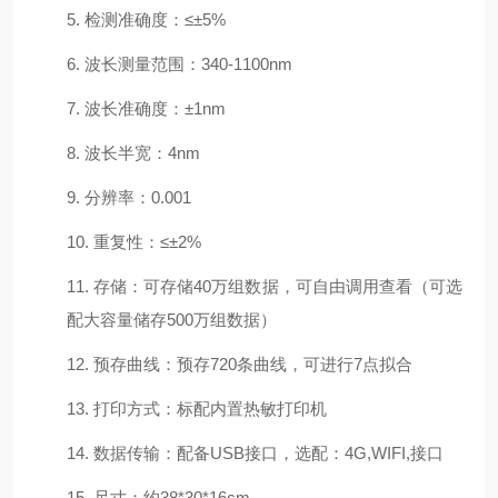
5.
检测准确度：
≤±
5%
6.
波长
测量
范围：
340-
11
00nm
7.
波长准确度：
±
1nm
8.
波长半宽：
4nm
9.
分辨率：
0.001
10.
重复性：
≤±
2
%
11.
存储：可存储
4
0
万组数据，可自由调用查看
（可选
配大容量储存
500
万组数据
）
12.
预存曲线：预存
720
条
曲线
，可进行
7
点拟合
13.
打印方式：标配内置热敏打印机
14.
数据传输：配备
USB
接口，选配
：
4G,WIFI,
接口
15.
尺寸：约
38*30*16cm