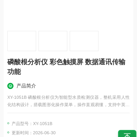
磷酸根分析仪 彩色触摸屏 数据通讯传输
功能
产品简介
XY-1051B 磷酸根分析仪为智能型水质检测仪器，整机采用人性
化结构设计，搭载图形化操作菜单，操作直观易懂，支持中英文
双语切换；仪器采用单色冷光源，测量数据精准稳定。 适用于电
厂、化工、冶金、环保、制药、生化、食品、自来水等行业实验
产品型号：XY-1051B
室，完成各类溶液磷酸根含量检测与数据存储工作。磷酸根分析
更新时间：2026-06-30
仪 彩色触摸屏 数据通讯传输功能