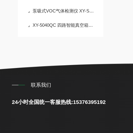
泵吸式VOC气体检测仪 XY-SKY02,量程0~1000ppm可选
XY-5040QC 四路智能真空箱采样器 VOCs 负压采样设备
联系我们
24小时全国统一客服热线:15376395192