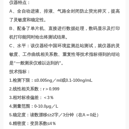
仪器特点：
A、全自动进液、排液、气路全封闭防止荧光猝灭，提高
了灵敏度和稳定性。
B、配备了单片机、直接进行数据处理，数码显示及打印
机打印能同时给出终测试结果。
C、水平：该仪器经中国环境监测总站测试，就仪器的灵
敏度、工作曲线相关系数、重复性等技术指标得到的结论
是“一般测汞仪难以达到的"。
技术指标：
1.检测下限：≤0.005ng／ml
或0.1-100ng/mL
2.线性相关系数：r＞0.999
3.相对标准偏差：＜
3
％
4.测量范围：0-10.0μg／L
5.稳定度：读数漂移≤±2字／3分钟（在A＝0处）
6.精密度：变异系数≤4％