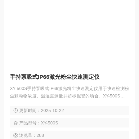
手持泵吸式IP66激光粉尘快速测定仪
XY-500S手持泵吸式IP66激光粉尘快速测定仪用于快速检测粉
尘颗粒物浓度、温湿度测量并超标报警的场合。XY-500S手持
式五合一气体检测仪采用2.5寸高清彩屏实时显示浓度，选用当
更新时间：2025-10-22
前行业内著名的气体传感器，主要检测原理有：电化学、红
外、催化燃烧、热导、PID光离子。
产品型号：XY-500S
浏览量：288