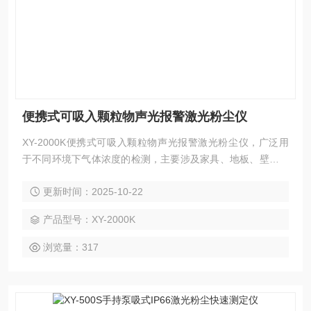
便携式可吸入颗粒物声光报警激光粉尘仪
XY-2000K便携式可吸入颗粒物声光报警激光粉尘仪，广泛用
于不同环境下气体浓度的检测，主要涉及家具、地板、壁纸、
涂料、园艺、室内装饰与整修、染料、造纸、制药、医疗、食
更新时间：2025-10-22
品、防腐、消毒、化肥、树脂、粘合剂和农药、原料、样品、
工艺过程及养殖厂、垃圾处理厂、烫发场所生产车间中生物制
产品型号：XY-2000K
药、家居环保、畜牧养殖、温室培植、仓储物流、酿造发酵、
农业生产。
浏览量：317