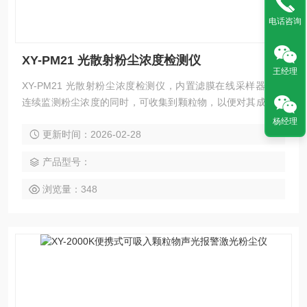
电话咨询
XY-PM21 光散射粉尘浓度检测仪
王经理
XY-PM21 光散射粉尘浓度检测仪，内置滤膜在线采样器，在
连续监测粉尘浓度的同时，可收集到颗粒物，以便对其成份进
行分析，并求出质量浓度转换系数K值。可直读粉尘质量浓度
杨经理
更新时间：2026-02-28
（mg/m³），具有PM10、PM5、PM2.5、PM1.0及TSP切割器
供选择。仪器采用了强力抽气泵，使其更适合需配备较长采样
产品型号：
管的空调排气口PM10可吸入颗粒物浓度的检测，和对可吸入
尘PM2.5
浏览量：348