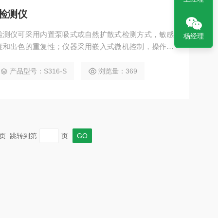
检测仪
检测仪可采用内置泵吸式或自然扩散式检测方式，敏感
杨经理
度和出色的重复性；仪器采用嵌入式微机控制，操作简
多种自适应能力；小巧美观的便携设计不仅使您爱不释
外壳采用高强度工程塑料，复合防滑橡胶而成，强度
产品型号：S316-S
浏览量：369
防爆。
 末页 跳转到第
页