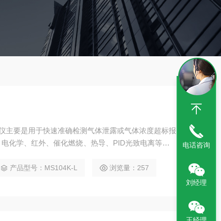
检测仪主要是用于快速准确检测气体泄露或气体浓度超标报
电化学、红外、催化燃烧、热导、PID光致电离等。M
电话咨询
应急救援、受限空间、石油、化工、冶金、炼化、燃气、仓
合。
产品型号：MS104K-L
浏览量：257
刘经理
王经理