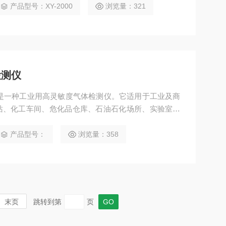
居环保、畜牧养殖、温室培植、仓储物流、酿造发酵、
产品型号：XY-2000
浏览量：321
检测仪
仪，是一种工业用高灵敏度气体检测仪。它适用于工业及商
站、化工车间、危化品仓库、石油石化场所、实验室等
作人员的生命安全不受侵害、生产设备不受损失。该产
不同的气体。产品体积小巧、操作简单、携带方便、抗
产品型号：
浏览量：358
阵液晶显示技术，显示更加直观清晰。
末页
跳转到第
页