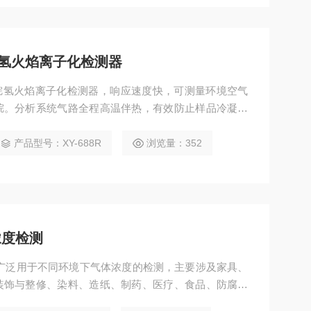
氢火焰离子化检测器
析甲烷氢火焰离子化检测器，响应速度快，可测量环境空气
烷。分析系统气路全程高温伴热，有效防止样品冷凝或
连续分析、结果数据入库等功能，人机界面友好，方便
产品型号：XY-688R
浏览量：352
浓度检测
广泛用于不同环境下气体浓度的检测，主要涉及家具、
装饰与整修、染料、造纸、制药、医疗、食品、防腐、
药、原料、样品、工艺过程及养殖厂、垃圾处理厂、烫