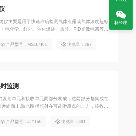
仪
测报警仪主要是用于快速准确检测气体泄露或气体浓度超标
杨经理
：电化学、红外、催化燃烧、热导、PID光致电离等。
应急救援、受限空间、石油、化工、冶金、炼化、燃气、仓
合。
产品型号：MS104K-L
浏览量：267
实时监测
远处面上,激光路径照射在可能泄露点的上方，接收器
产品型号：JJY150
浏览量：381