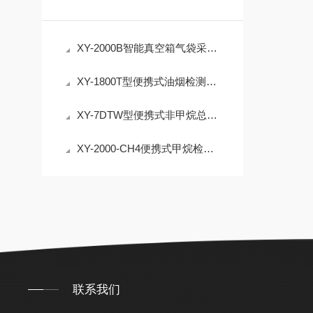
XY-2000B智能真空箱气袋采样器 非甲烷总烃挥发性有机物
XY-1800T型便携式油烟检测仪 油烟浓度颗粒物非甲烷总烃监测介绍
XY-7DTW型便携式非甲烷总烃采样器，采集污染源废气
XY-2000-CH4便携式甲烷检测仪 3.5寸高清彩屏，开机即可检测
联系我们