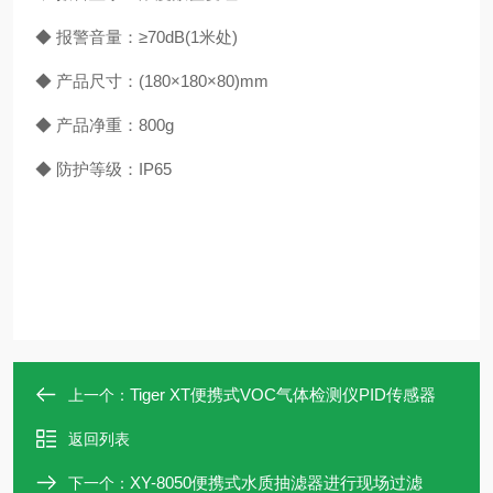
◆ 报警音量：≥
70dB(1
米处
)
◆ 产品尺寸：
(180
×
180
×
80)mm
◆ 产品净重：
800g
◆ 防护等级：
IP65
Tiger XT便携式VOC气体检测仪PID传感器
上一个：
返回列表
XY-8050便携式水质抽滤器进行现场过滤
下一个：