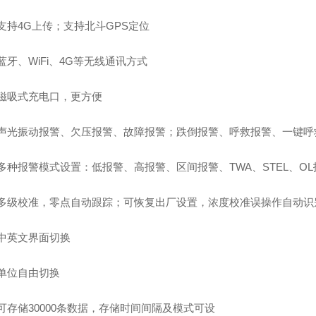
支持
4G上传；支持北斗GPS定位
蓝牙、
WiFi、4G等无线通讯方式
磁吸式充电口，更方便
声光振动报警、欠压报警、故障报警；跌倒报警、呼救报警、一键呼
多种报警模式设置：低报警、高报警、区间报警、
TWA、STEL、O
多级校准，零点自动跟踪；可恢复出厂设置，浓度校准误操作自动识
中英文界面切换
单位自由切换
可存储
30000条数据，存储时间间隔及模式可设