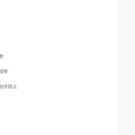
救
L报警
别并阻止