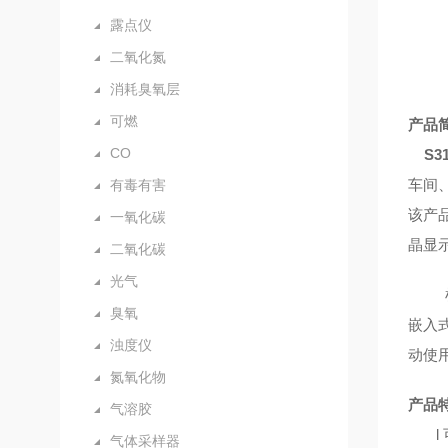
露点仪
二氧化氮
消耗臭氧层
可燃
产品
CO
S
车间
有毒有害
该产
一氧化碳
晶显
二氧化碳
光气
臭氧
嵌入
浊度仪
动使
氮氧化物
产品
气溶胶
l
气体采样器