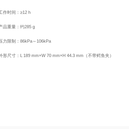
工作时间：
≥12 h
产品重量：约
285 g
压力限制：
86kPa～106kPa
外形尺寸：
L 189 mm×W 70 mm×H 44.3 mm（不带鳄鱼夹）