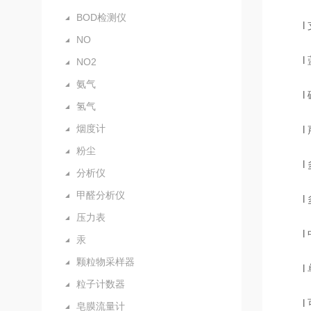
BOD检测仪
l
NO
l
NO2
氨气
l
氢气
烟度计
l
粉尘
l
分析仪
甲醛分析仪
l
压力表
l
汞
颗粒物采样器
l
粒子计数器
l
皂膜流量计