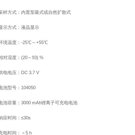
采样方式：内置泵吸式或自然扩散式
显示方式：液晶显示
环境温度：
-25℃～+55℃
相对湿度：
(20～93) %
供电电压：
DC 3.7 V
电池型号：
104050
电池容量：
3000 mAh锂离子可充电电池
响应时间：
≤30s
充电时间：＜
5 h