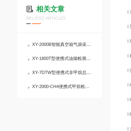
相关文章
l
RELATED ARTICLES
l
l
XY-2000B智能真空箱气袋采样器 非甲烷总烃挥发性有机物
l
XY-1800T型便携式油烟检测仪 油烟浓度颗粒物非甲烷总烃监测介绍
l
XY-7DTW型便携式非甲烷总烃采样器，采集污染源废气
l
XY-2000-CH4便携式甲烷检测仪 3.5寸高清彩屏，开机即可检测
l
l
l