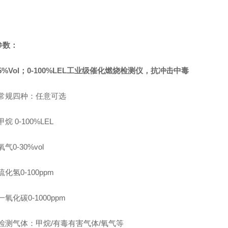
参数：
:5%Vol；0-100%LEL工业级催化燃烧检测仪，抗冲击中毒
常规四种：任意可选
甲烷
0-100%LEL
氧气
0-30%vol
硫化氢
0-100ppm
一氧化碳
0-1000ppm
检测气体：
甲烷
/有毒有害气体/氧气等