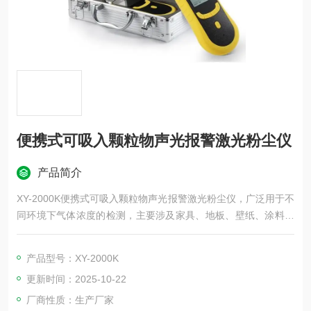
便携式可吸入颗粒物声光报警激光粉尘仪
产品简介
XY-2000K便携式可吸入颗粒物声光报警激光粉尘仪，广泛用于不
同环境下气体浓度的检测，主要涉及家具、地板、壁纸、涂料、
园艺、室内装饰与整修、染料、造纸、制药、医疗、食品、防
腐、消毒、化肥、树脂、粘合剂和农药、原料、样品、工艺过程
产品型号：XY-2000K
及养殖厂、垃圾处理厂、烫发场所生产车间中生物制药、家居环
更新时间：2025-10-22
保、畜牧养殖、温室培植、仓储物流、酿造发酵、农业生产。
厂商性质：生产厂家