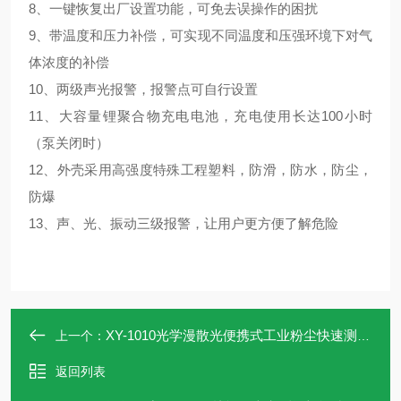
8、
一键恢复出厂设置功能，可免去误操作的困扰
9、
带温度和压力补偿，可实现不同温度和压强环境下对气
体浓度的补偿
10、
两级声光报警，报警点可自行设置
11、
大容量锂聚合物充电电池
，充电使用长达
100小时
（泵关闭时）
12、
外壳采用高强度特殊工程塑料，防滑，防水，防尘，
防爆
13、声、光、振动三级报警，让用户更方便了解危险
XY-1010光学漫散光便携式工业粉尘快速测定仪
上一个：
返回列表