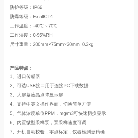
防护等级：
IP66
防爆等级：
ExiaⅡCT4
工作温度：
-40℃～70℃
工作湿度：
0-95%RH
尺寸重量：
200
mm×
75
mm×
30
mm
0.3kg
产品特点：
1、
进口传感器
2、可选
US
B接口用于连接PC下载数据
3、
大屏幕
液晶点阵显示
屏
4、
支持中英文操作界面，切换简单方便
5、
气体浓度单位PPM，mg/m3可快速切换显示
6、
内置微型采样泵，
泵采样速度可调
7、
开机自动
校验，零点标定，
仪器检测更精确