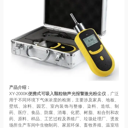
产品介绍：
XY-2000K
便携式可吸入颗粒物声光报警激光粉尘仪
，广泛
用于不同环境下气体浓度的检测，主要涉及
家具、地板、
壁纸、涂料、园艺、室内装饰与整修、染料、造纸、制
药、医疗、食品、防腐
、
消毒、化肥、树脂、粘合剂和农
药、原料、样品、工艺过程及养殖厂、垃圾处理厂、烫发
场所生产车间中生物制药、家居环保、畜牧养殖、温室培