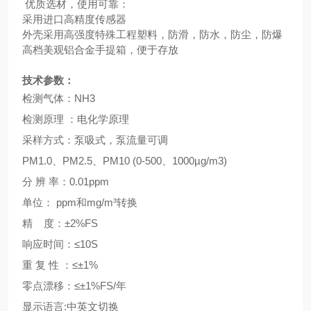
优质选材，使用可靠：
采用进口高精度传感器
外壳采用高强度特殊工程塑料，防滑，防水，防尘，防爆
高档美观铝合金手提箱，便于存放
技术参数：
检测气体：
NH3
检测原理
：
电化学原理
采样方式
：泵吸式，泵流量可调
PM1.0、PM2.5、PM10 (0-500、1000µg/m3)
分
辨
率
：
0.01ppm
单位：
ppm和mg/m³转换
精
度
：
±2%FS
响应时间
：
≤
10S
重
复
性
：
≤
±1%
零点漂移：
≤
±1%FS/年
显示语言
:中英文切换