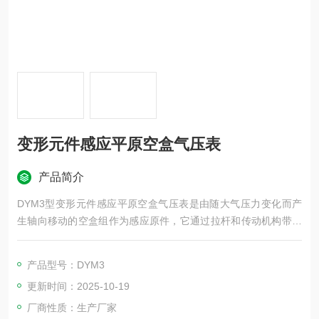
变形元件感应平原空盒气压表
产品简介
DYM3型变形元件感应平原空盒气压表是由随大气压力变化而产
生轴向移动的空盒组作为感应原件，它通过拉杆和传动机构带动
指针、指示出当时的大气压力值。广泛地应用于气象、军事、航
空、航海、农业、测量、地质、工矿企业和科研等领域，成为测
产品型号：DYM3
量大气压力的常规仪器。
更新时间：2025-10-19
厂商性质：生产厂家