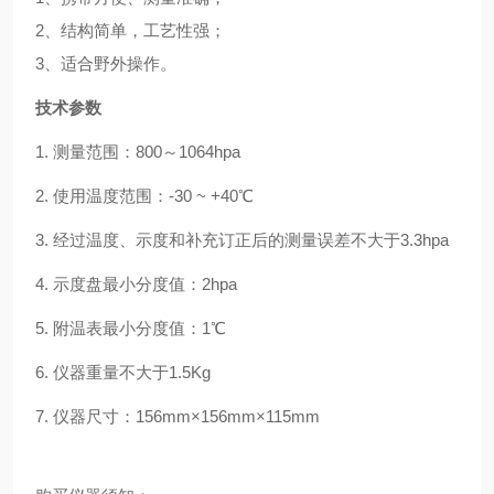
2
、结构简单，工艺性强；
3
、适合野外操作。
技术参数
1.
测量范围：
800
～
1064hpa
2.
使用温度范围：
-30 ~ +40℃
3.
经过温度、示度和补充订正后的测量误差不大于
3.3hpa
4.
示度盘最小分度值：
2hpa
5.
附温表最小分度值：
1℃
6.
仪器重量不大于
1.5Kg
7.
仪器尺寸：
156mm×156mm×115mm