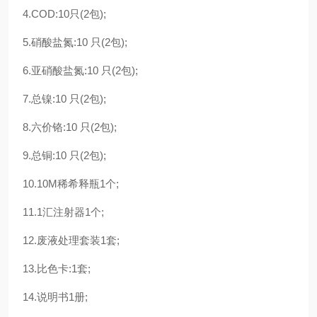
4.COD:10
只
(2
包
);
5.
硝酸盐氮
:10
只
(2
包
);
6.
亚硝酸盐氮
:10
只
(2
包
);
7.
总镍
:10
只
(2
包
);
8.
六价铬
:10
只
(2
包
);
9.
总铜
:10
只
(2
包
);
10.10M
稀希释瓶
1
个
;
11.1
汇注射器
1
个
;
12.
废液处理套装
1
套
;
13.
比色卡
:1
套
;
14.
说明书
1
册
;