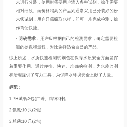
未进行分装，使用时需要用户滴入多种试剂，操作需要
相对细致。而价格稍高的产品则通常采用已分装好的粉
末状试剂，用户只需吸取水样，即可一步完成检测，操
作简便快捷。
·
明确需求
：用户应根据自己的检测需求，确定需要检
测的参数和量程，对比选择适合自己的产品。
综上所述，水质快速检测试剂包在保障水质安全方面发挥
着重要作用。通过便携、快速、准确的检测，为水质监测
和治理提供了有力工具，为保障水环境安全贡献了力量。
标配：
1.PH
试纸
:2
包
(
广谱、精细
2
种
);
2.
氨氮
:10
只
(2
包
);
3.
总磷
:10
只
(2
包
);