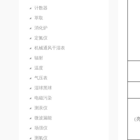
计数器
萃取
消化炉
定氮仪
机械通风干湿表
辐射
温度
气压表
湿球黑球
电磁污染
测汞仪
微波漏能
（
场强仪
测氡仪