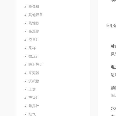
摄像机
其他设备
蒸馏仪
应用
高温炉
流量计
林
采样
风
微压计
辐射热计
电
采泥器
适
沉积物
消
土壤
间
声级计
暴露计
水
烟气