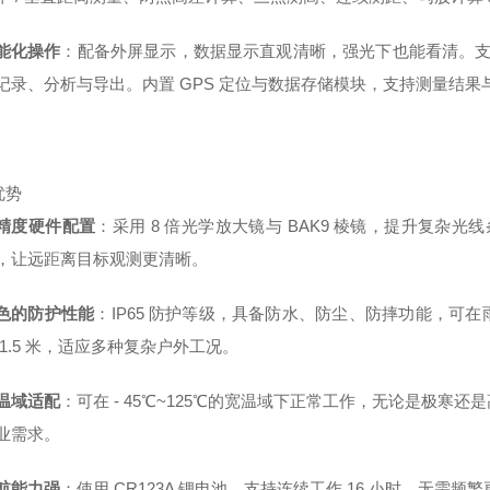
能化操作
：配备外屏显示，数据显示直观清晰，强光下也能看清。支持
记录、分析与导出。内置 GPS 定位与数据存储模块，支持测量结果与
优势
精度硬件配置
：采用 8 倍光学放大镜与 BAK9 棱镜，提升复杂光线
，让远距离目标观测更清晰。
色的防护性能
：IP65 防护等级，具备防水、防尘、防摔功能，可
 1.5 米，适应多种复杂户外工况。
温域适配
：可在 - 45℃~125℃的宽温域下正常工作，无论是极
业需求。
航能力强
：使用 CR123A 锂电池，支持连续工作 16 小时，无