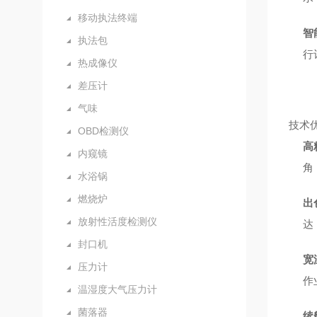
移动执法终端
智
执法包
行
热成像仪
差压计
气味
技术
OBD检测仪
高
内窥镜
角
水浴锅
燃烧炉
出
放射性活度检测仪
达
封口机
宽
压力计
作
温湿度大气压力计
菌落器
续