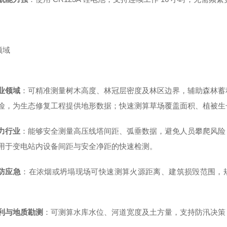
领域
业领域
：可精准测量树木高度、林冠层密度及林区边界，辅助森林蓄
险，为生态修复工程提供地形数据；快速测算草场覆盖面积、植被生
力行业
：能够安全测量高压线塔间距、弧垂数据，避免人员攀爬风险
用于变电站内设备间距与安全净距的快速检测。
防应急
：在浓烟或坍塌现场可快速测算火源距离、建筑损毁范围，规
。
利与地质勘测
：可测算水库水位、河道宽度及土方量，支持防汛决策