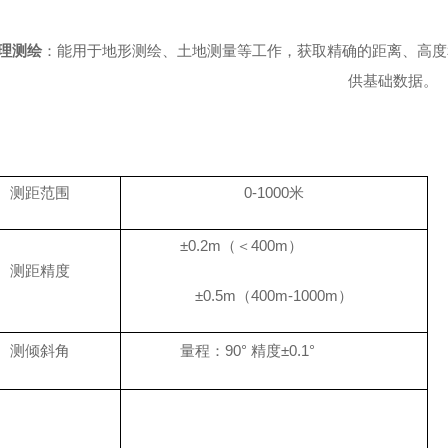
。
理测绘
：能用于地形测绘、土地测量等工作，获取精确的距离、高度
供基础数据
。
测距范围
0-1000
米
±
0.2
m
（＜
400m
）
测距精度
±
0.5
m
（
400
m
-1000m
）
测倾斜角
量程：
90
° 精度±
0.1
°