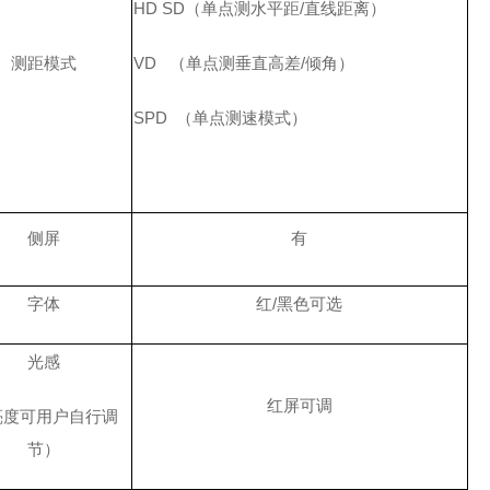
HD SD
（单点测水平距
/
直线距离）
测距模式
VD
（单点测垂直高差
/
倾角）
SPD
（单点测速模式）
侧屏
有
字体
红
/
黑
色可选
光感
红屏可调
亮度可用户自行调
节）