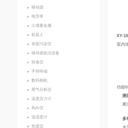
移动源
电导率
土壤重金属
机器人
XY-1
表面污染仪
室内
移动源执法设备
转速仪
手持终端
数码相机
功能
尾气分析仪
测
温度压力计
离
风向仪
温湿度计
多
色度仪
水