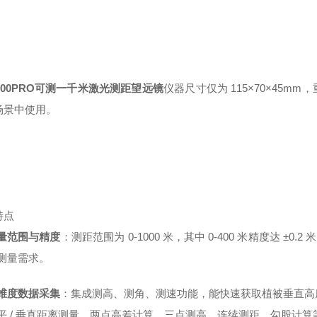
000PRO
可测一千米激光测距望远镜
仪器尺寸仅为 115×70×45
场景中使用。
特点
量范围与精度
：测距范围为 0-1000 米，其中 0-400 米精度达 ±0.2
测量需求。
维度数据采集
：集成测高、测角、测速功能，能快速获取植被垂直高
平 / 垂直距离测量、两点高差计算、三点测高、连续测距、勾股计算