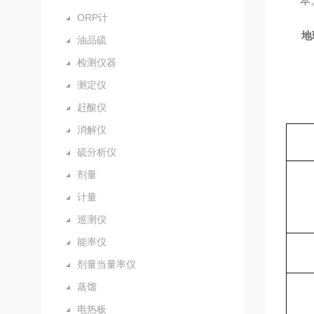
本
ORP计
地
油品硫
检测仪器
测定仪
赶酸仪
消解仪
硫分析仪
剂量
计量
巡测仪
能率仪
剂量当量率仪
蒸馏
电热板