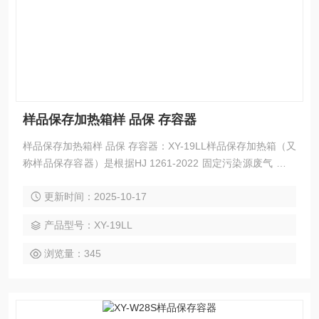
样品保存加热箱样 品保 存容器
样品保存加热箱样 品保 存容器：XY-19LL样品保存加热箱（又
称样品保存容器）是根据HJ 1261-2022 固定污染源废气 苯系
物的测定 气袋采样/直接进样-气相色谱法中样品保存的要求而
更新时间：2025-10-17
研发的一种便携式样品恒温保存容器。可适用于第三方环境检
测机构、高等院校、科研院所、环保疾控等部门。
产品型号：XY-19LL
浏览量：345