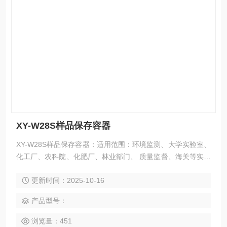
XY-W28S样品保存容器
XY-W28S样品保存容器：适用范围：环境监测、大学实验室、
化工厂、农科院、化肥厂、林业部门、 质量监督、海关等实验
室。 符合：“HJ1261-2022 固定污染源废气 苯系物的测定 气
更新时间：2025-10-16
袋采样/直接进样-气相色谱法 ”。
产品型号：
浏览量：451