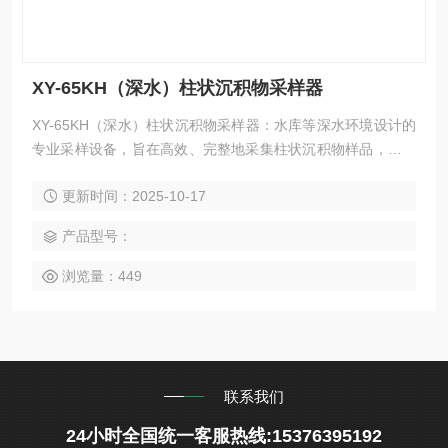
XY-65KH（深水）柱状沉积物采样器
XY-65KH（深水）柱状沉积物采样器：水库等深水环境设计的
专业采样设备，旨在高效、完整地采集柱状沉积物样品，满足
海洋科学、环境科学、地质研究等多领域对沉积物样品的研究
更新时间：2025-10-17
需求。该采样器采用优良的设计理念与制造工艺，能够适应复
杂恶劣的深水环境，确保所采集样品的原始性和完整性，为科
产品型号：
研工作者提供可靠的基础数据。
浏览量：449
联系我们
24小时全国统一客服热线:15376395192