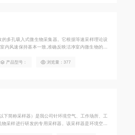
种高效的多孔吸入式微生物采集器。它根据等速采样理论设
净室内风速保持基本一致,准确反映洁净室内微生物的浓
过微孔，被均匀撞击在培养皿内的琼脂表面；极大地提
的活性粒子的采集效率。系统设计优化了撞击速度，保证了生
产品型号：
浏览量：377
器（以下简称采样器）是我公司针环境空气、工作场所、工
机物采样进行研发的专用采样器。该采样器是环境空气
苯等多种有机物专用采样设备，采样器的技术性能指标符