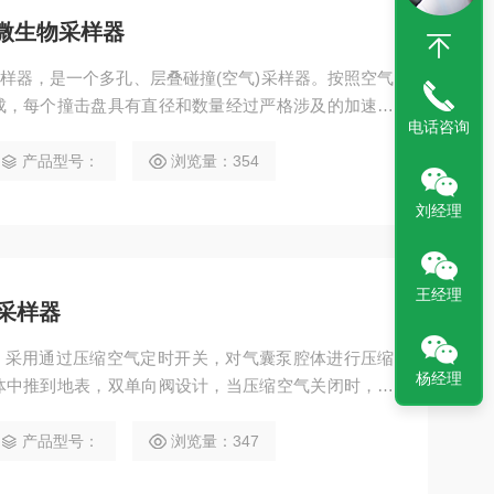
式微生物采样器
物采样器，是一个多孔、层叠碰撞(空气)采样器。按照空气
成，每个撞击盘具有直径和数量经过严格涉及的加速喷
电话咨询
肺部的沉积情况进行采集所有微粒，无论物理尺寸、形
置一个装有琼脂培养基的培养皿，用于收集采样空气中
产品型号：
浏览量：354
气流的撞击留在培养基上。
刘经理
王经理
泵采样器
样器，采用通过压缩空气定时开关，对气囊泵腔体进行压缩
杨经理
体中推到地表，双单向阀设计，当压缩空气关闭时，水
与压缩空气进行接触，从而保证了水样的原始性。产品
厂企、科研、军事、教育等部门进行地下水的采样监
产品型号：
浏览量：347