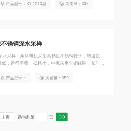
产品型号：XY-1210型
浏览量：333
口径不锈钢深水采样
锈钢深水采样：泵体电机采用高精度不锈钢转子，转速快，
音低，运行平稳，损耗小，电机采用全铜线圈，长时间
设计，适合国内大部分地区电压。内置过热保护器，有
绳，有效方式洗井泵使用过程中脱落。
产品型号：
浏览量：359
末页
跳转到第
页