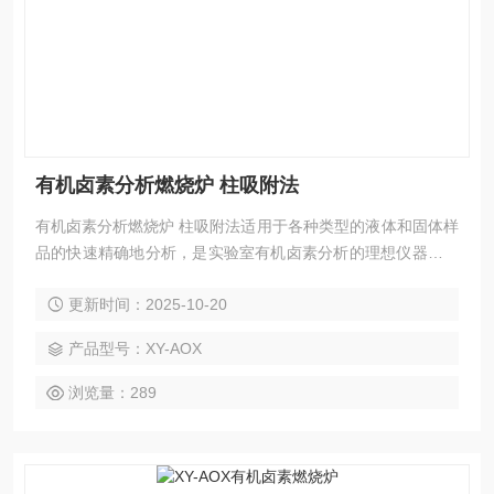
有机卤素分析燃烧炉 柱吸附法
有机卤素分析燃烧炉 柱吸附法适用于各种类型的液体和固体样
品的快速精确地分析，是实验室有机卤素分析的理想仪器，按
照“H/JT 83 -2001中国环保行业标准《水质 可吸附有机卤素(A
更新时间：2025-10-20
OX)的测定 离子色谱法》”和“ISO 9562:1989-09-01及GB/T 15
959-1995《 水质 可吸附有机卤素(AOX)的测定 微库伦法》”的
产品型号：XY-AOX
检测标准 尤其适合需要连续一整天分析检测的实验室。
浏览量：289