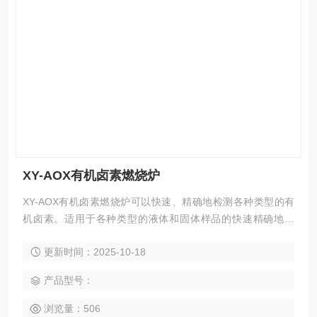
XY-AOX有机卤素燃烧炉
XY-AOX有机卤素燃烧炉可以快速、精确地检测各种类型的有
机卤素。适用于各种类型的液体和固体样品的快速精确地分
析，是实验室有机卤素分析的理想仪器，按照“H/JT 83 -2001
更新时间：2025-10-18
中国环保行业标准《水质 可吸附有机卤素(AOX)的测定 离子色
谱法》”和“ISO 9562:1989-09-01及GB/T 15959-1995《 水质
产品型号：
可吸附有机卤素(AOX)的测定 微库伦法》”的检测标准 尤其适
合
浏览量：506