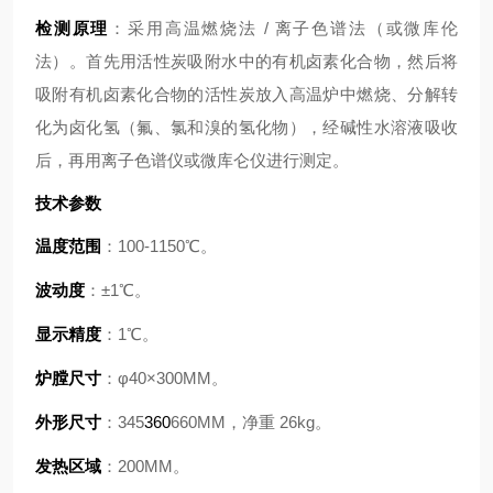
检测原理
：采用高温燃烧法 / 离子色谱法（或微库伦
法）。首先用活性炭吸附水中的有机卤素化合物，然后将
吸附有机卤素化合物的活性炭放入高温炉中燃烧、分解转
化为卤化氢（氟、氯和溴的氢化物），经碱性水溶液吸收
后，再用离子色谱仪或微库仑仪进行测定。
技术参数
温度范围
：100-1150℃。
波动度
：±1℃。
显示精度
：1℃。
炉膛尺寸
：φ40×300MM。
外形尺寸
：345
360
660MM，净重 26kg。
发热区域
：200MM。