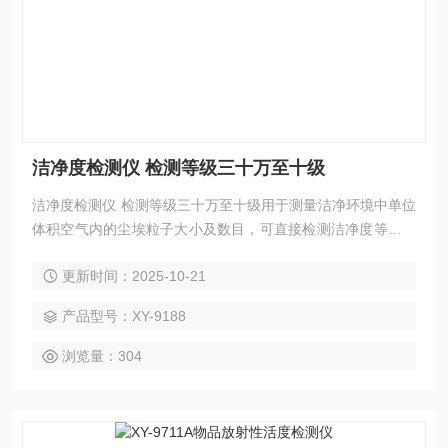
洁净度检测仪 检测等级三十万至十级
洁净度检测仪 检测等级三十万至十级用于测量洁净环境中单位
体积空气内的尘埃粒子大小及数目，可直接检测洁净度等级为
三十万级至十级的洁净环境。本仪器采用半导体激光光源，液
更新时间：2025-10-21
晶屏显示，其体积小、重量轻、检测精度高、功能操作简单明
了，电脑控制，可贮存、打印采样结果，测试洁净环境十分便
产品型号：XY-9188
利。
浏览量：304