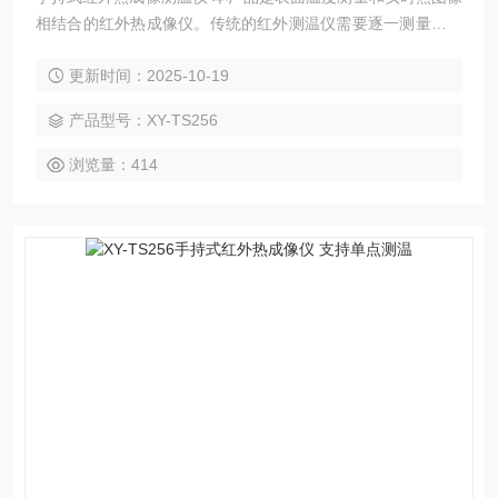
相结合的红外热成像仪。传统的红外测温仪需要逐一测量每个
部件,而红外热成像仪则无需如此,从而节省了时间。潜在问题
更新时间：2025-10-19
可清晰地显示在彩色显示屏上,而且通过中心点测量光标能快速
准确地定位并测量目标物体的温度。
产品型号：XY-TS256
浏览量：414