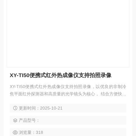
XY-TI50便携式红外热成像仪支持拍照录像
XY-TI50便携式红外热成像仪支持拍照录像，以优良的非制冷
焦平面红外探测器和高质量的光学镜头为核心， 结合方便快捷
的操作系统，小巧外形设计，功能*的拓展备件，使用续航时间
更新时间：2025-10-21
长，坚固耐用，适用于各种环境，为用户打造了一款“成像清
晰、操作简单、便于携带”的红外热成像工具。本产品运用于野
产品型号：
外动物观察。
浏览量：318