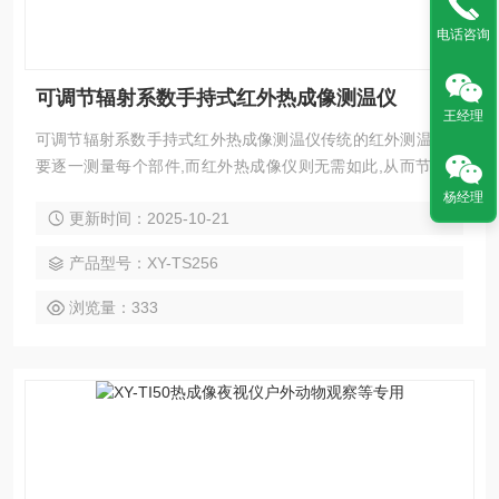
电话咨询
可调节辐射系数手持式红外热成像测温仪
王经理
可调节辐射系数手持式红外热成像测温仪传统的红外测温仪需
要逐一测量每个部件,而红外热成像仪则无需如此,从而节省了
时间。潜在问题可清晰地显示在彩色显示屏上,而且通过中心点
杨经理
更新时间：2025-10-21
测量光标能快速准确地定位并测量目标物体的温度。为了增加
辨识度,该产品还配有一个可见光摄像机。热图像和可见光图像
产品型号：XY-TS256
都可以保存到本设备中,通过USB读取图像或将其保存至电脑用
于生成报告和打印。
浏览量：333