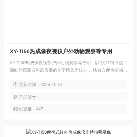
XY-TI50热成像夜视仪户外动物观察等专用
XY-TI50热成像夜视仪户外动物观察等专用，以*的非制冷焦平
面红外探测器和高质量的光学镜头为核心， 结合方便快捷的操
作系统，小巧外形设计，功能*的拓展备件，使用续航时间长，
更新时间：2025-10-21
坚固耐用，适用于各种环境，为用户打造了一款“成像清晰、操
作简单、便于携带”的红外热成像工具。本产品运用于野外动物
产品型号：
观察 ，搜索与救援，夜间巡逻，户外运动，个人安保等。
浏览量：447