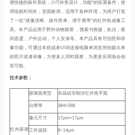
便快捷的操作系统，小巧外形设计，功能*的拓展备件，使
用续航时间长，坚固耐用，适用于各种环境，为用户打造
了一款“成像清晰、操作简单、便于携带"的红外热成像工
具。本产品运用于野外动物观察 ，搜索与救援，执法，夜
间巡逻，户外运动，个人安保等。本产品具有可拍照和录
像功能，可通过本机或者
USB
连接电脑来浏览所拍摄出来
的照片或者录像，方便多人同时观察，为更多应用场合创
造可能。
技术参数：
探测器类型
非晶硅非制冷红外焦平面
分辨率
384
×
288
像元尺寸
17
μ
m
×
17
μ
m
红外探测
工作波段
8~14
μ
m