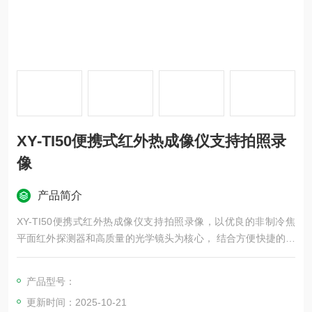
XY-TI50便携式红外热成像仪支持拍照录
像
产品简介
XY-TI50便携式红外热成像仪支持拍照录像，以优良的非制冷焦
平面红外探测器和高质量的光学镜头为核心， 结合方便快捷的操
作系统，小巧外形设计，功能*的拓展备件，使用续航时间长，坚
固耐用，适用于各种环境，为用户打造了一款“成像清晰、操作简
产品型号：
单、便于携带"的红外热成像工具。本产品运用于野外动物观察。
更新时间：2025-10-21