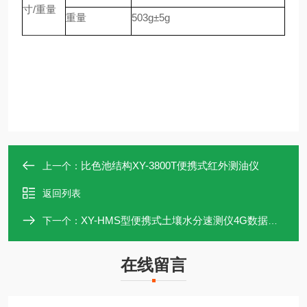
寸
/
重量
重量
5
0
3g
±
5g
比色池结构XY-3800T便携式红外测油仪
上一个：
返回列表
XY-HMS型便携式土壤水分速测仪4G数据上传
下一个：
在线留言