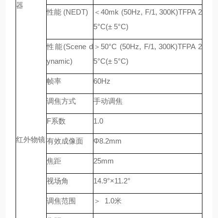
器
性能
(NEDT)
＜
40mk (50Hz, F/1, 300K)TFPA 2
5
°
C(
±
5
°
C)
性能
(Scene d
＞
50
°
C (50Hz, F/1, 300K)TFPA 2
ynamic)
5
°
C(
±
5
°
C)
帧率
60Hz
调焦方式
手动调焦
F
系数
1.0
红外物镜
有效成像面
Φ
8.2mm
焦距
25
mm
视场角
14.9
°×
11.2
°
调焦范围
＞
1.0
米