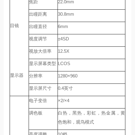
焦距
22.0mm
出瞳距离
30.8mm
目镜
出瞳直径
6mm
视度调节
±
4SD
视放大倍率
12.5X
显示屏幕类型
LCOS
显示器
分辨率
1280
×
960
显示屏尺寸
0.4
英寸
电子变倍
×
2/
×
4
调色板
白热，黑热，彩虹，热金属，黄
色饱和，观鸟模式
亮度调整
10
档