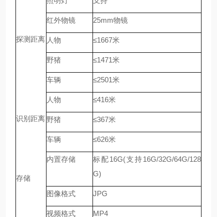
照明灯
支持
红外物镜
25
mm
物镜
探测距离
人物
≤
1667
米
野猪
≤
1471
米
车辆
≤
2501
米
人物
≤
416
米
识别距离
野猪
≤
367
米
车辆
≤
626
米
内置存储
标配
16G(
支持
16G/32G/64G/128
G)
存储
图像格式
JPG
视频格式
MP4