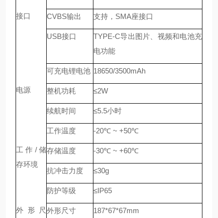
接口
CVBS
输出
支持，
SMA
座接口
USB
接口
TYPE-C
导出图片、视频和电池充
电功能
可充电锂电池
18650/3500mAh
电源
整机功耗
≤
2W
续航时间
≤
5.5
小时
工作温度
-20
℃
~ +50
℃
工作
/
储
存储温度
-30
℃
~ +60
℃
存环境
抗冲击力度
≤
30g
防护等级
≤
IP65
外形尺
外形尺寸
187
*67*67mm