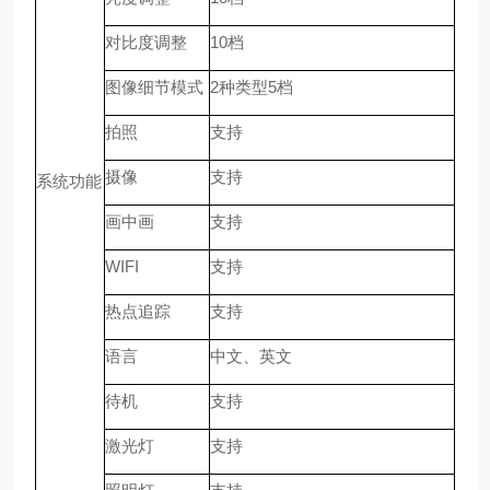
对比度调整
10
档
图像细节模式
2
种类型
5
档
拍照
支持
摄像
支持
系统功能
画中画
支持
WIFI
支持
热点追踪
支持
语言
中文、英文
待机
支持
激光灯
支持