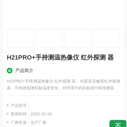
H21PRO+手持测温热像仪 红外探测 器
产品简介
H21PRO+手持测温热像仪 红外探测 器，内置高灵敏度红外探测
器，可有效探测目标温度变化，对环境中的目标进行精准测温。
热像仪根据人体工程学设计原理，握持操作，可广泛应用于电
力、冶金、机械设备、 管道、数据中心设备等预防性检测，也可
产品型号：
用于建筑、科研领域检测、消防领域的救援 工作等多种场景。
更新时间：2025-10-19
厂商性质：生产厂家