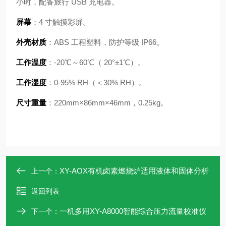
小时，配备旅行 USB 充电器。
屏幕
：4 寸触摸彩屏。
外壳材质
：ABS 工程塑料，防护等级 IP66。
工作温度
：-20℃～60℃（ 20°±1℃）。
工作湿度
：0-95% RH（＜30% RH）。
尺寸重量
：220mm×86mm×46mm，0.25kg。
XY-AOX有机卤素燃烧炉适用液体和固体分析
上一个：
返回列表
一机多用XY-A8000智能综合压力流量校准仪
下一个：