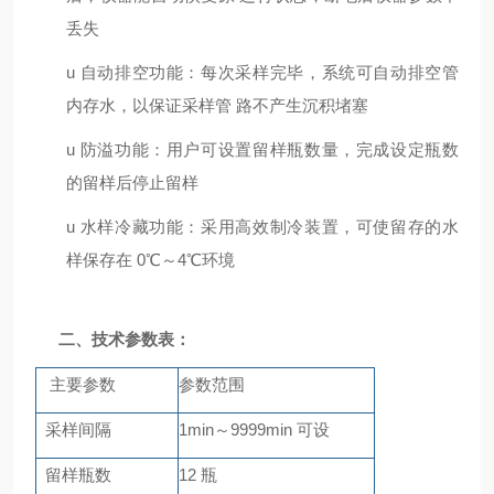
丢失
u
自动排空功能：每次采样完毕，系统可自动排空管
内存水，以保证采样管
路不产生沉积堵塞
u
防溢功能：用户可设置留样瓶数量，完成设定瓶数
的留样后停止留样
u
水样冷藏功能：采用高效制冷装置，可使留存的水
样保存在
0℃～4℃环境
二、
技术参数表
：
主要参数
参数范围
采样间隔
1min～9999min 可设
留样瓶数
12 瓶