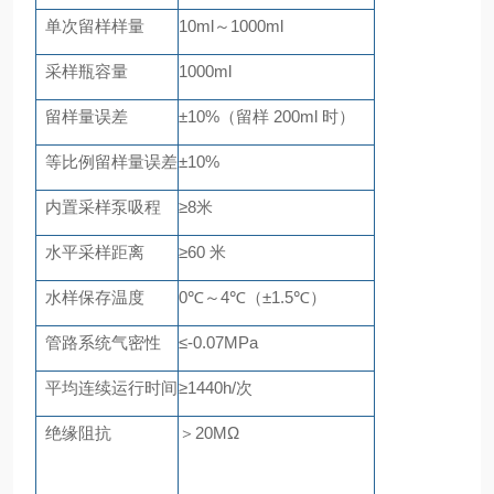
单次留样样量
10ml～1000ml
采样瓶容量
1000ml
留样量误差
±10%（留样 200ml 时）
等比例留样量误差
±10%
内置采样泵吸程
≥8米
水平采样距离
≥60 米
水样保存温度
0℃～4℃（±1.5℃）
管路系统气密性
≤-0.07MPa
平均连续运行时间
≥1440h/次
绝缘阻抗
＞
20MΩ