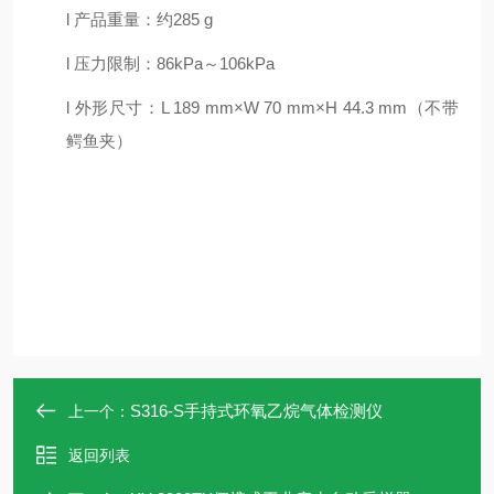
l
产品重量：约
285 g
l
压力限制：
86kPa～106kPa
l
外形尺寸：
L 189 mm×W 70 mm×H 44.3 mm（不带
鳄鱼夹）
S316-S手持式环氧乙烷气体检测仪
上一个：
返回列表