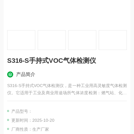
S316-S手持式VOC气体检测仪
产品简介
S316-S手持式VOC气体检测仪，是一种工业用高灵敏度气体检测
仪。它适用于工业及商业用途场所气体浓度检测：燃气站、化工
车间、危化品仓库、石油石化场所、实验室等场所的气体检测。
能有效保证工作人员的生命安全不受侵害、生产设备不受损失。
产品型号：
该产品可根据不同的传感器类型检测不同的气体。产品体积小
更新时间：2025-10-20
巧、操作简单、携带方便、抗振性好。该产品采用高分辨率点阵
液晶显示技术，显示更加直观清晰。
厂商性质：生产厂家