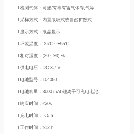
l
检测气体：可燃
/有毒有害气体/氧气等
l
采样方式：内置泵吸式或自然扩散式
l
显示方式：液晶显示
l
环境温度：
-25℃～+55℃
l
相对湿度：
(20～93) %
l
供电电压：
DC 3.7 V
l
电池型号：
104050
l
电池容量：
3000 mAh锂离子可充电电池
l
响应时间：
≤30s
l
充电时间：＜
5 h
l
工作时间：
≥12 h