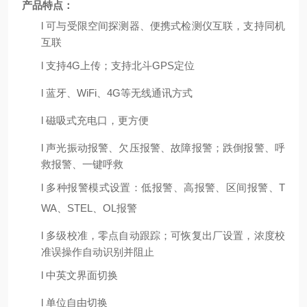
产品特点：
l
可与受限空间探测器、便携式检测仪互联，支持同机
互联
l
支持
4G上传；支持北斗GPS定位
l
蓝牙、
WiFi、4G等无线通讯方式
l
磁吸式充电口，更方便
l
声光振动报警、欠压报警、故障报警；跌倒报警、呼
救报警、一键呼救
l
多种报警模式设置：低报警、高报警、区间报警、
T
WA、STEL、OL报警
l
多级校准，零点自动跟踪；可恢复出厂设置，浓度校
准误操作自动识别并阻止
l
中英文界面切换
l
单位自由切换