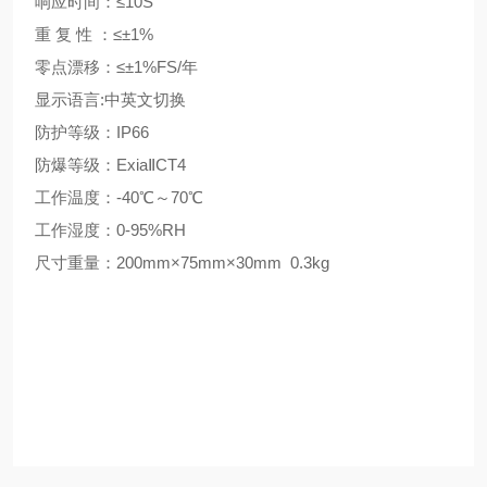
响应时间
：≤
10S
重
复
性
：≤
±1%
零点漂移：≤±1%FS/年
显示语言:中英文切换
防护等级：IP66
防爆等级：ExiaⅡCT4
工作温度：-40℃～70℃
工作湿度：0-95%RH
尺寸重量：200
mm×
75
mm×
30
mm
0.3kg