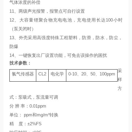
气体浓度的补偿
11、两级声光报警，报警点可自行设置
12、大容量锂聚合物充电电池，充电使用长达100小时
（泵关闭时）
13、外壳采用高强度特殊工程塑料，防滑，防水，防尘，
防爆
14、
一键恢复出厂设置功能，可免去误操作的困扰
技术参数：
采
氯气传感器
CL2
电化学
0-10、20、50、100ppm
样
方
式：泵吸式，泵流量可调
分
辨
率：0.01ppm
单位：
ppm和mg/m³转换
精
度
：±2%FS