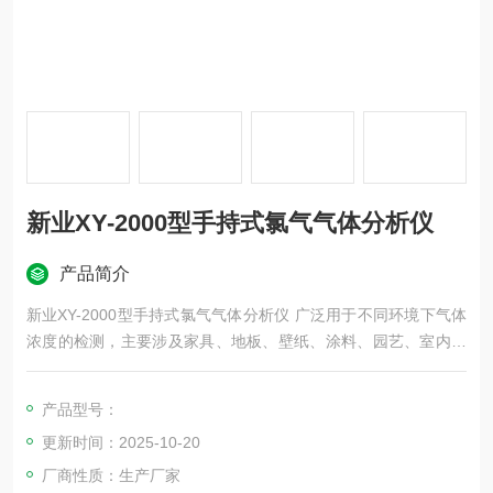
新业XY-2000型手持式氯气气体分析仪
产品简介
新业XY-2000型手持式氯气气体分析仪 广泛用于不同环境下气体
浓度的检测，主要涉及家具、地板、壁纸、涂料、园艺、室内装
饰与整修、染料、造纸、制药、医疗、食品、防腐、消毒、化
肥、树脂、粘合剂和农药、原料、样品、工艺过程及养殖厂、垃
产品型号：
圾处理厂、烫发场所生产车间中生物制药、家居环保、畜牧养
更新时间：2025-10-20
殖、温室培植、仓储物流、酿造发酵、农业生产。
厂商性质：生产厂家