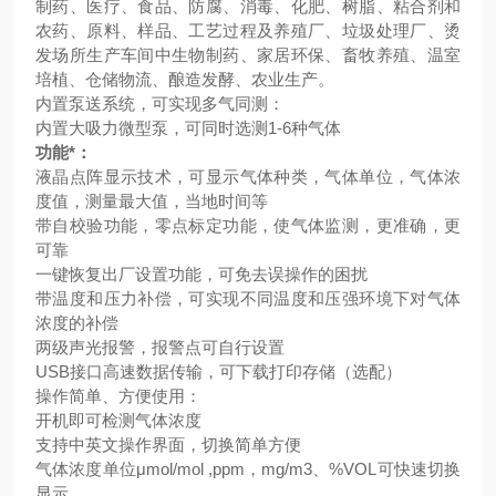
制药、医疗、食品、防腐、消毒、化肥、树脂、粘合剂和
农药、原料、样品、工艺过程及养殖厂、垃圾处理厂、烫
发场所生产车间中生物制药、家居环保、畜牧养殖、温室
培植、仓储物流、酿造发酵、农业生产。
内置泵送系统，可实现多气同测：
内置大吸力微型泵，可同时选测1-6种气体
功能*：
液晶点阵显示技术，可显示气体种类，气体单位，气体浓
度值，测量最大值，当地时间等
带自校验功能，零点标定功能，使气体监测，更准确，更
可靠
一键恢复出厂设置功能，可免去误操作的困扰
带温度和压力补偿，可实现不同温度和压强环境下对气体
浓度的补偿
两级声光报警，报警点可自行设置
USB接口高速数据传输，可下载打印存储（选配）
操作简单、方便使用：
开机即可检测气体浓度
支持中英文操作界面，切换简单方便
气体浓度单位μmol/mol ,ppm，mg/m3、%VOL可快速切换
显示