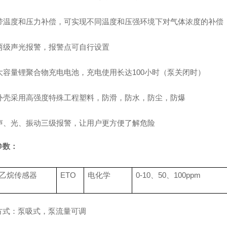
带温度和压力补偿，可实现不同温度和压强环境下对气体浓度的补偿
两级声光报警，报警点可自行设置
大容量锂聚合物充电电池，充电使用长达
100
小时（泵关闭时）
外壳采用高强度特殊工程塑料，防滑，防水，防尘，防爆
声、光、振动三级报警，让用户更方便了解危险
参数：
乙烷传感器
ETO
电化学
0-10
、
50
、
100ppm
方式：泵吸式，泵流量可调