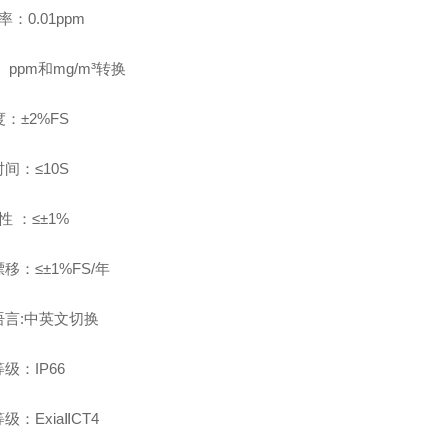
 率：
0.01ppm
：
ppm
和
mg/m
³转换
度：±
2%FS
时间：≤
10S
性 ：≤±
1%
移：≤±
1%FS/
年
语言
:
中英文切换
等级：
IP66
等级：
Exia
Ⅱ
CT4