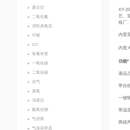
露点仪
XY-20
艺、
二氧化氮
殖厂
消耗臭氧层
内置
可燃
CO
内置
有毒有害
功能*
一氧化碳
二氧化碳
液晶
光气
带自
臭氧
一键
浊度仪
氮氧化物
带温
气溶胶
两级
气体采样器