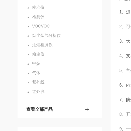
校准仪
1、
进
检测仪
VOCVOC
2
、可
烟尘烟气分析仪
3
、大
油烟检测仪
粉尘仪
4
、支
甲烷
5
、气
气体
紫外线
6
、内
红外线
7
、防
查看全部产品
8
、开
9
、一