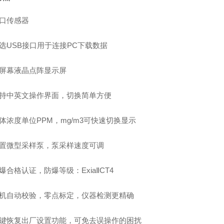
口传感器
选
USB
接口用于连接
PC
下载数据
屏幕液晶点阵显示屏
持中英文操作界面，切换简单方便
体浓度单位
PPM
，
mg/m3
可快速切换显示
置微型采样泵，泵采样速度可调
爆合格认证，防爆等级：
Exia
Ⅱ
CT4
机自动校验，零点标定，仪器检测更精确
键恢复出厂设置功能，可免去误操作的困扰