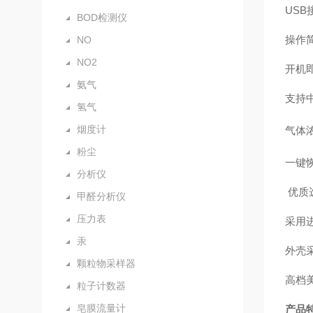
USB
BOD检测仪
操作
NO
NO2
开机
氨气
支持
氢气
烟度计
气体
粉尘
一键
分析仪
优质
甲醛分析仪
压力表
采用
汞
外壳
颗粒物采样器
高档
粒子计数器
皂膜流量计
产品