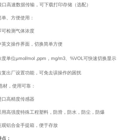
接口高速数据传输，可下载打印存储（选配）
简单、方便使用：
即可检测气体浓度
中英文操作界面，切换简单方便
浓度单位μ
mol/mol ,ppm
，
mg/m3
、
%VOL
可快速切换显示
恢复出厂设置功能，可免去误操作的困扰
选材，使用可靠：
进口高精度传感器
采用高强度特殊工程塑料，防滑，防水，防尘，防爆
美观铝合金手提箱，便于存放
特点：