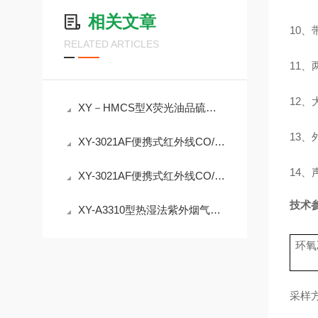
相关文章
10
、
RELATED ARTICLES
11
、
12
、
XY－HMCS型X荧光油品硫分析仪，样品无需转化无需化学试剂
13
、
XY-3021AF便携式红外线CO/CO2分析仪 非分散红外 公共场所检测
14
、
XY-3021AF便携式红外线CO/CO2分析仪 符合GB/T18204.2-2014标准
技术
XY-A3310型热湿法紫外烟气分析仪 固定污染源SO2/NOx检测介绍
环氧
采样