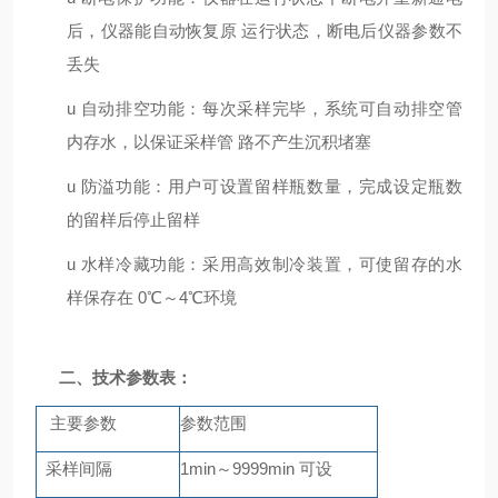
后，仪器能自动恢复原
运行状态，断电后仪器参数不
丢失
u
自动排空功能：每次采样完毕，系统可自动排空管
内存水，以保证采样管
路不产生沉积堵塞
u
防溢功能：用户可设置留样瓶数量，完成设定瓶数
的留样后停止留样
u
水样冷藏功能：采用高效制冷装置，可使留存的水
样保存在
0℃～4℃环境
二、
技术参数表
：
主要参数
参数范围
采样间隔
1min～9999min 可设