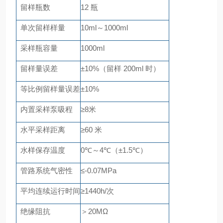
留样瓶数
12 瓶
单次留样样量
10ml～1000ml
采样瓶容量
1000ml
留样量误差
±10%（留样 200ml 时）
等比例留样量误差
±10%
内置采样泵吸程
≥8米
水平采样距离
≥60 米
水样保存温度
0℃～4℃（±1.5℃）
管路系统气密性
≤-0.07MPa
平均连续运行时间
≥1440h/次
绝缘阻抗
＞
20MΩ