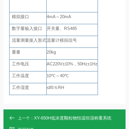
模拟接口
4mA～20mA
数字量输入接口
开关量、
RS485
流量测量接入形式
流量计模拟信号
重量
20kg
工作电压
AC220V±10%，50Hz±1Hz
工作温度
10℃～40℃
工作湿度
≤85％RH
XY-650H低浓度颗粒物恒温恒湿称重系统
上一个：