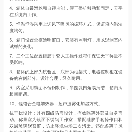
4、
箱体自带滑轮和自锁功能，便于整机移动和固定，天平
在系统内工作
。
5、
恒温恒湿采用上送风下吸风的循环方式，保证箱内温湿
度均匀
。
6、
箱门设置全框透明窗口，
安装有照明灯，
用以观测室内
试样的变化
。
7、
二个工位
配置硅胶手套人工操作过程中保证天平称量不
受影响
。
8、
箱体的上部为试验区、底部为框架式，电器控制柜在设
备的右侧部分。设计合理，经久耐用
。
9、
内室采用镜面不锈钢制作，半圆弧四角易清洁，箱内搁
板间距调。
10、
镍铬合金电加热器
，
超声波雾化加湿方式
。
抗干扰设计：具有四级防震设计，有效隔离外部及自身震
动。称量室为镜面不锈钢工作室，搭配硅胶手套操作口和
双层玻璃观察窗，防止环境尘埃二次污染。还配备离子风