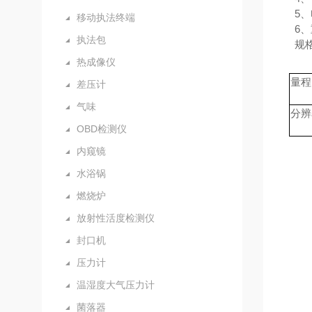
5
、
移动执法终端
6
、
执法包
规
热成像仪
量程
差压计
气味
分辨
OBD检测仪
内窥镜
水浴锅
燃烧炉
放射性活度检测仪
封口机
压力计
温湿度大气压力计
菌落器