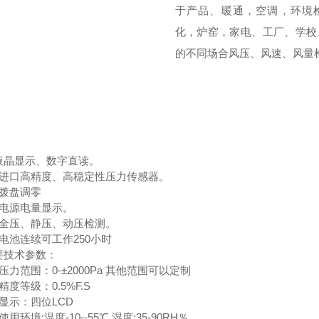
于产品、暖通，空调，环境
化，炉窑，家电、工厂、学校
的不同场合风压、风速、风量
液晶显示、数字直读。
进口高精度、高稳定性压力传感器。
拨盘调零
电源电量显示。
全压、静压、动压检测。
电池连续可工作
250
小时
要技术参数：
压力范围：
0-±2000Pa
其他范围可以定制
精度等级：
0.5%F.S
显示：四位
LCD
使用环境
:
温度
-10--55
℃
湿度
:35-90RH
％