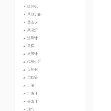
摄像机
其他设备
蒸馏仪
高温炉
流量计
采样
微压计
辐射热计
采泥器
沉积物
土壤
声级计
暴露计
烟气