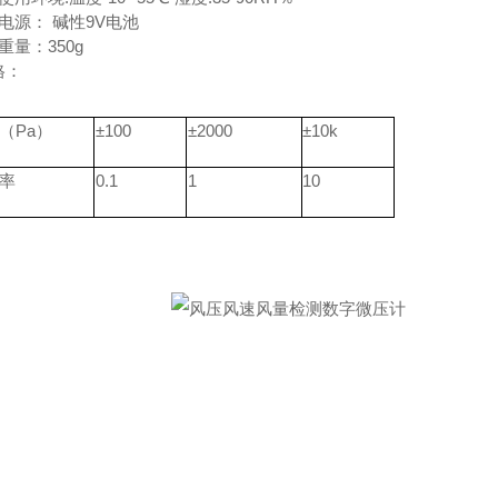
电源：
碱性
9V
电池
重量：
350g
格：
（
Pa
）
±
100
±
2000
±10k
率
0.1
1
10