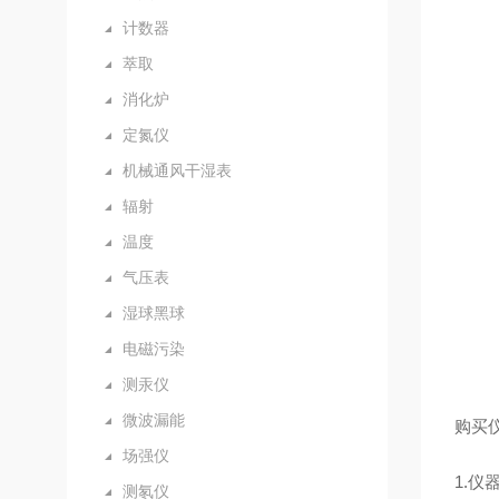
计数器
萃取
消化炉
定氮仪
机械通风干湿表
辐射
温度
气压表
湿球黑球
电磁污染
测汞仪
微波漏能
购买
场强仪
1.
仪
测氡仪