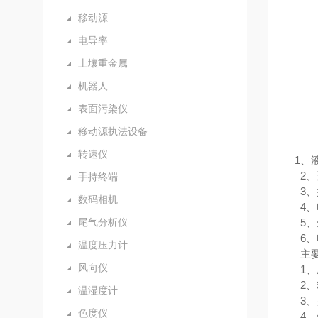
移动源
电导率
土壤重金属
机器人
表面污染仪
移动源执法设备
转速仪
1
、
2
、
手持终端
3
、
数码相机
4
、
尾气分析仪
5
、
6
、
温度压力计
主
风向仪
1
、
2
、
温湿度计
3
、
色度仪
4
、