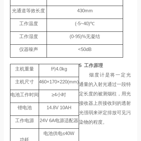
光通道等效长度
430
mm
工作温度
(
-
5
~
40
)
℃
工作湿度
(
0
-
95
)%
无凝结
仪器噪声
<
50
dB
5
工作原理
主机重量
约
4.0
kg
烟度计是将一定光
主机尺寸
4
60×
1
70×
2
20
(
mm)
通量的入射光通过一段特
定长度的被测烟柱，用光
电池工作时间
≥
4
小时
接收器上所接收到的透射
锂电池
1
4.8
V
10
AH
光强弱来评定排放可见污
工作电源
24
V
6
A
电源适配器
染物的程度。
电池供电
≤
40
W
功耗