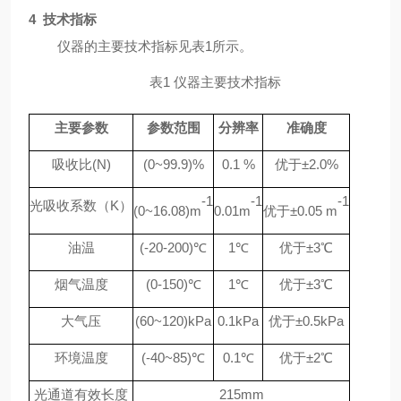
4
技术指标
仪器
的主要技术指标见表
1
所示
。
表
1
仪器
主要技术指标
主要参数
参数范围
分辨率
准确度
吸收比
(
N)
(
0
~
99.9
)
%
0.1
%
优于
±
2
.0
%
-1
-1
-1
光吸收系数
（
K）
(
0
~
16.08
)
m
0.01
m
优于
±
0.05
m
油温
(
-
20
-
200
)
℃
1
℃
优于
±
3
℃
烟气温度
(
0
-
150
)
℃
1
℃
优于
±
3
℃
大气压
(
60
~
120
)kPa
0
.1
kPa
优于
±
0.5
kPa
环境温度
(
-
40
~
85
)
℃
0.1
℃
优于
±
2
℃
光通道有效长度
215
mm