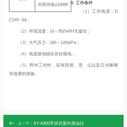
6
工作条件
外部供电
≤
160
W
（
1
）
工作电源：
D
C
24
V
6
A
；
（
2
）
环境湿度：
(0
～
95)%RH
无凝结
；
（
3
）
大气压力：
(60
～
120)kPa
；
（
4
）
电源接地线应良好接地；
（
5
）
野外工作时，应有防雨、雪、尘以及日光曝晒
等侵袭的措施。
XY-A800手持式紫外测油仪
上一个：