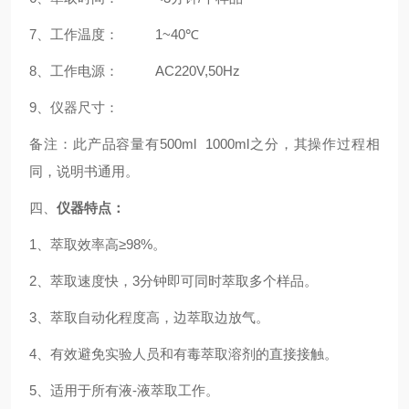
7
、工作温度：
1~40
℃
8
、工作电源：
AC220V,50Hz
9
、仪器尺寸：
备注：此产品容量有
500ml 1000ml
之分，其操作过程相
同，说明书通用。
四、
仪器特点：
1
、萃取效率高≥
98%
。
2
、萃取速度快，
3
分钟即可同时萃取多个样品。
3
、萃取自动化程度高，边萃取边放气。
4
、有效避免实验人员和有毒萃取溶剂的直接接触。
5
、适用于所有液
-
液萃取工作。