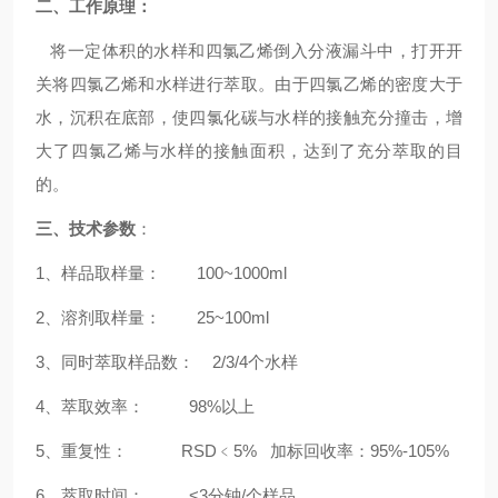
二、工作原理：
将一定体积的水样和四氯乙烯倒入分液漏斗中，打开开
关将四氯乙烯和水样进行萃取。由于四氯乙烯的密度大于
水，沉积在底部，使四氯化碳与水样的接触充分撞击，增
大了四氯乙烯与水样的接触面积，达到了充分萃取的目
的。
三、
技术参数
：
1
、样品取样量：
100~1000ml
2
、溶剂取样量：
25~100ml
3
、同时萃取样品数：
2/3/4
个水样
4
、萃取效率：
98%
以上
5
、重复性：
RSD
﹤
5%
加标回收率：
95%-105%
6
、萃取时间：
<3
分钟
/
个样品