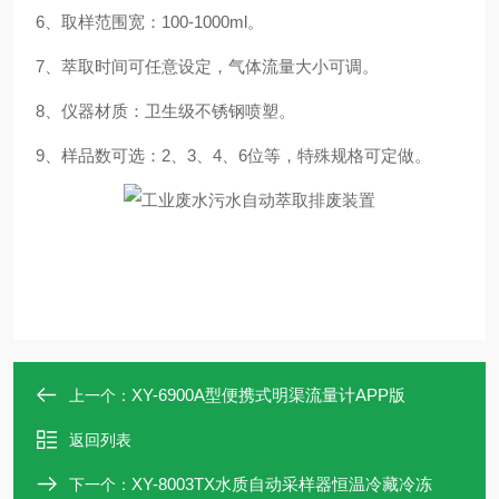
6
、取样范围宽：
100-1000ml
。
7
、萃取时间可任意设定，气体流量大小可调。
8
、仪器材质：卫生级不锈钢喷塑。
9
、样品数可选：
2
、
3
、
4
、
6
位等，特殊规格可定做。
XY-6900A型便携式明渠流量计APP版
上一个：
返回列表
XY-8003TX水质自动采样器恒温冷藏冷冻
下一个：