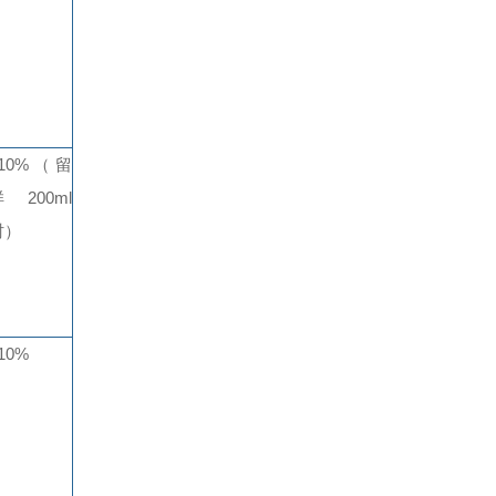
±10%（留
 200ml
时）
10%