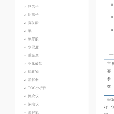
u
钙离子
阴离子
u
挥发酚
u
氯
氰尿酸
水硬度
二
重金属
亚氯酸盐
主
要
硫化物
参
消解器
数
TOC分析仪
氮吹仪
采
1
浓缩仪
样
9
溶解氧