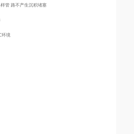
采样管
路不产生沉积堵塞
样
℃环境