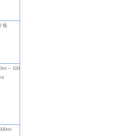
2 瓶
0ml～100
ml
000ml