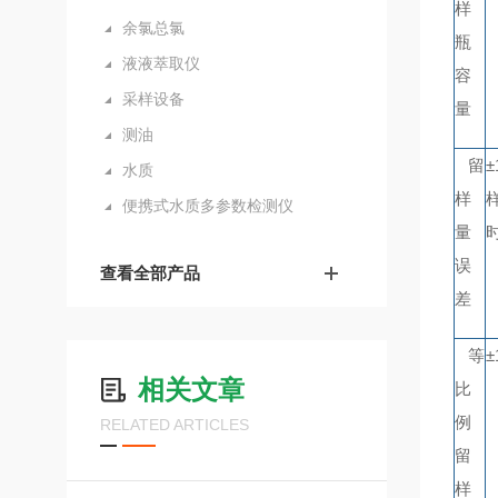
样
余氯总氯
瓶
液液萃取仪
容
采样设备
量
测油
留
水质
样
样
便携式水质多参数检测仪
量
误
查看全部产品
差
等
±
相关文章
比
例
RELATED ARTICLES
留
样