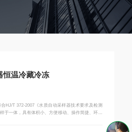
样器恒温冷藏冷冻
合HJ/T 372-2007《水质自动采样器技术要求及检测
样于一体，具有体积小、方便移动、操作简捷、环保