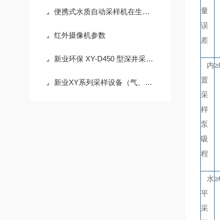
量
便携式水质自动采样机在生态流量监测中与流量计的联动控制策略
误
红外摄像机参数
差
新业环保 XY-D450 型深井采样器：地下水质监测技术
内
≥
置
新业XY系列采样设备（气、水、土）
采
样
泵
吸
程
水
≥
平
采