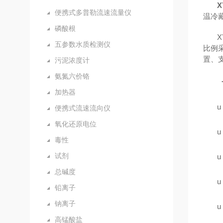
X
便携式多普勒流速流量仪
温冷
磷酸根
五参数水质检测仪
比例
置、
污泥浓度计
氨氮六价铬
加热器
u
便携式流速流向仪
氧化还原电位
u
毒性
试剂
u
总碱度
u
铅离子
钠离子
u
高锰酸盐