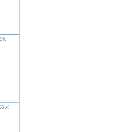
8米
60 米