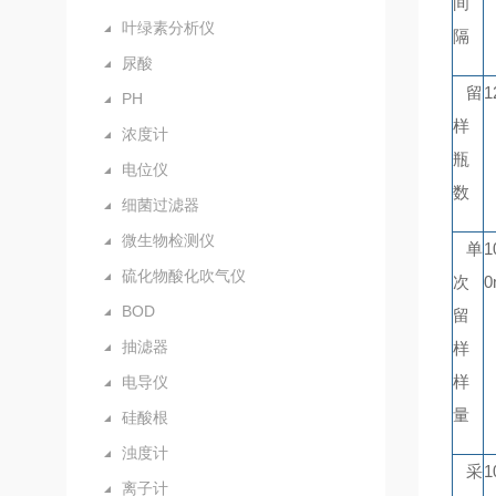
间
叶绿素分析仪
隔
尿酸
留
1
PH
样
浓度计
瓶
电位仪
数
细菌过滤器
微生物检测仪
单
1
硫化物酸化吹气仪
次
0
BOD
留
抽滤器
样
样
电导仪
量
硅酸根
浊度计
采
1
离子计