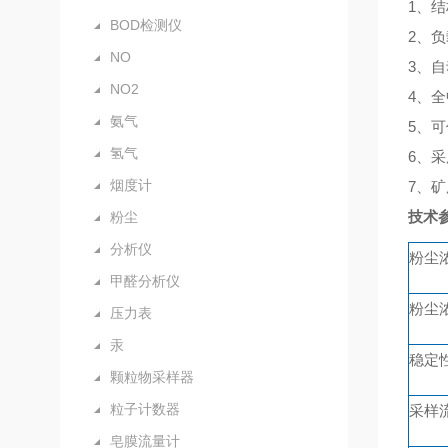
1、
结
BOD检测仪
2、
负
NO
3、
自
NO2
4、
全
氨气
5、
可
氢气
6、
采
烟度计
7、
矿
技术
粉尘
分析仪
粉尘
甲醛分析仪
粉尘
压力表
汞
稳定
颗粒物采样器
粒子计数器
采样
皂膜流量计