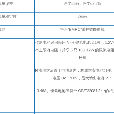
流量误差
总尘
≤5%，呼尘≤2.5%
流量稳定性
≤±5%
效能
符合
“BMRC"采样效能曲线
仪器电池采用采用
Ni-H 镍氢电池 2.1Ah，1.2V
串上限流电阻（并联
5 只 10
Ω
/12W 的限流电
环氧
树脂灌封后置于电池盒内，构成本安电池组件
电压
Uo：9.0V，最大输出电流 Io：
3.46A。镍氢电池应符合 GB/T22084.2 中