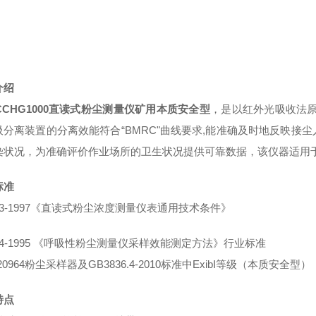
介绍
CCHG1000直读式粉尘测量仪矿用本质安全型
，
是以红外光吸收法原
吸分离装置的分离效能符合“BMRC"曲线要求,能准确及时地反映接
染状况，为准确评价作业场所的卫生状况提供可靠数据，该仪器适用
标准
63-1997《直读式粉尘浓度测量仪表通用技术条件》
4-1995
《
呼吸性粉尘测量仪采样效能测定方法
》
行业标准
T20964粉尘采样器及GB3836.4-2010标准中ExibI等级（本质安全型）
特点