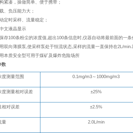
构紧凑，操做简单
、
便于携带
；
载、负压能力大
；
动定时采样、流量稳定
；
中文液晶显示
保存
100条粉尘的浓度值,超出100条信息时,仪器自动将最前面的
用双向薄膜泵
,使采样泵处于恒流状态,采样的流量一直保持在2L/min.
用本质安全型
可用于煤矿及爆炸危险场所
参数
浓度测量范围
0.1mg/m3～1000mg/m3
浓度测量相对误差
±
2
5%
性相对误差
±2.5%
流量
2.0L/min