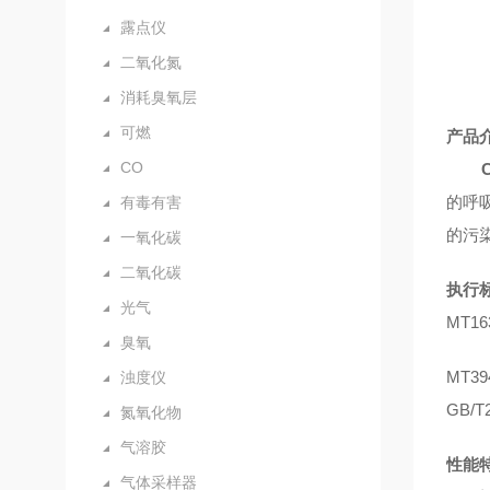
露点仪
二氧化氮
消耗臭氧层
可燃
产品
CO
的呼
有毒有害
的污
一氧化碳
二氧化碳
执行
光气
MT1
臭氧
MT39
浊度仪
GB/
氮氧化物
气溶胶
性能
气体采样器