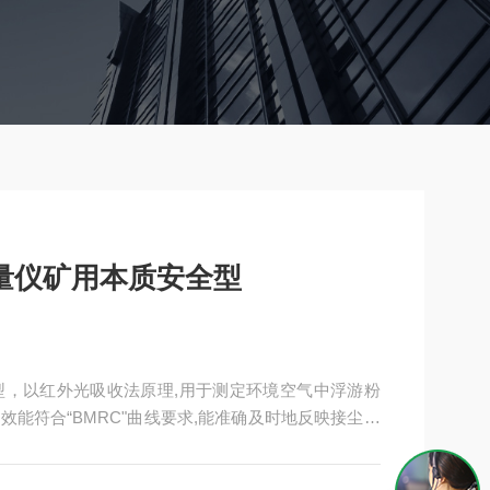
测量仪矿用本质安全型
全型，以红外光吸收法原理,用于测定环境空气中浮游粉
能符合“BMRC"曲线要求,能准确及时地反映接尘人
中粉尘的污染状况，为准确评价作业场所的卫生状况
含有爆炸危险性气体的作业场所。