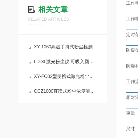
工作
相关文章
工作
RELATED ARTICLES
定时
XY-1060高温手持式粉尘检测仪 测量粒径＜100μm
防爆
LD-3L激光粉尘仪 可吸入颗粒物浓度的快速测定介绍
防爆
XY-FC02型便携式激光粉尘检测仪激光光散射法
工作
CCZ1000直读式粉尘浓度测量仪：红外吸收法本安防爆设计
相对
重量
尺寸