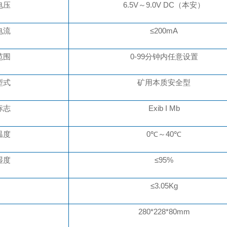
电压
6.5V～9.0V DC（本安）
电流
≤200mA
范围
0-
99
分钟内任意设置
型式
矿用本质安全型
标志
Exib I Mb
温度
0℃～40℃
湿度
≤95%
≤3.05Kg
2
8
0*2
28
*
8
0
mm