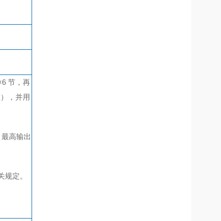
×6 节
，再
阻），并用
。最高输出
的相关规定。