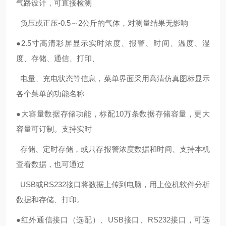
气路设计，可直接检测
负
压或正压
-0.5
～
2公斤的气体，对测量结果无影响
●
2.5
寸高清彩屏显示实时浓度、报警、时间、温度、湿
度、存储、通信、打印、
电量、充电状态等信息，菜单界面采用高清仿真图标显示
各个菜单的功能名称
●
大容量
数据存储功能，标配
10
万条数据存储容量，更大
容量可订制。支持实时
存储、定时存储，或只存报警浓度数据和时间、支持本机
查看数据，也可通过
USB
或
RS232
接口将数据上传到电脑，用上位机软件分析
数据和存储、打印。
●
红外通信接口（选配）、
USB
接口、
RS232
接口，可选