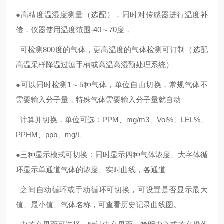
●高精度
温湿度测量（选配），同时对传感器进行温度补
偿，仪器使用温度范围
-40
～
70
度，
可检测
800
度的气体，更高温度的气体检测可订制（选配
高温采样降温过滤手柄或高温高湿预处理系统）
●
可以同时检测
1
～
5
种气体，单位自由切换，
常规气体不
需要输入分子量，特殊气体需要输入分子量就自动
计算并切换，单位可选：
PPM
、
mg/m3
、
Vol%
、
LEL%
、
PPHM
、
ppb
、
mg/L
●
三
种显示模式可切换：同时显示四种气体浓度、大字体循
环显示单通道气体的浓度、实时曲线，各通道
之间自动循环或手动循环可切换，
可设置是否
显示最大
值、最小值、气体名称，可查看历史记录曲线图。