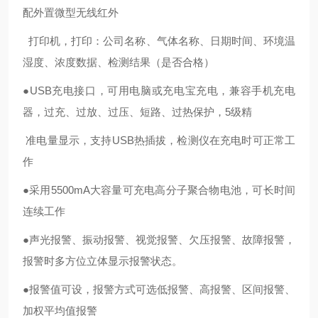
配外置微型无线红外
打印机，打印：公司名称、气体名称、日期时间、环境温
湿度、浓度数据、检测结果（是否合格）
●
USB
充电接口，可用电脑或充电宝充电，兼容手机充电
器，过充、过放、过压、短路、过热保护，
5
级精
准电量显示，支持
USB
热插拔，检测仪在充电时可正常工
作
●采用
5500mA
大容量可充电
高分子
聚合物
电池，可长时间
连续工作
●声光
报警
、振动报警
、视觉报警、欠压报警、故障报警，
报警时多方位立体显示报警状态。
●报警值可设，
报警方式可选低报警、
高报警、区间报警、
加权平均值报警