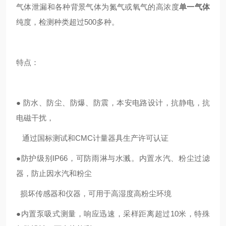
气体泄漏和各种背景气体为氮气或氧气的高浓度
单一气体
纯度，检测种类超过
500
多种
。
特点：
● 防水、
防尘、
防爆、防震
，本安电路
设计
，抗静电，抗
电磁干扰，
通过国标测试和
CMC
计量器具生产许可认证
●
防护级别
IP66
，可防雨淋与水溅。内置水汽、粉尘过滤
器，防止因水汽和粉尘
损坏传感器和仪器，可用于高湿度高粉尘环境
●
内置泵吸式测量，
响应迅速
，采样距离超过
10
米，
特殊