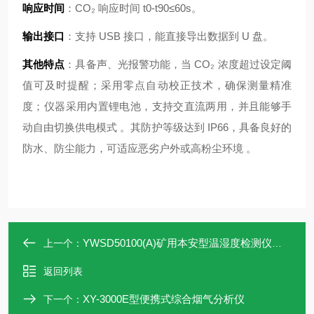
响应时间
：CO₂ 响应时间 t0-t90≤60s。
输出接口
：支持 USB 接口，能直接导出数据到 U 盘。
其他特点
：具备声、光报警功能，当 CO₂ 浓度超过设定阈
值可及时提醒；采用零点自动校正技术，确保测量精准
度；仪器采用内置锂电池，支持交直流两用，并且能够手
动自由切换供电模式 。其防护等级达到 IP66，具备良好的
防水、防尘能力，可适应恶劣户外或高粉尘环境 。
YWSD50100(A)矿用本安型温湿度检测仪防爆
上一个：
返回列表
XY-3000E型便携式综合烟气分析仪
下一个：