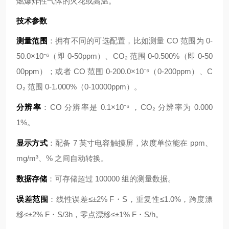
燃爆炸性气体的火花或高温。
技术参数
测量范围
：拥有不同的可选配置，比如测量 CO 范围为 0-
50.0×10⁻⁶（即 0-50ppm）、CO₂ 范围 0-0.500%（即 0-50
00ppm）；或者 CO 范围 0-200.0×10⁻⁶（0-200ppm）、C
O₂ 范围 0-1.000%（0-10000ppm）。
分辨率
：CO 分辨率是 0.1×10⁻⁶ ，CO₂ 分辨率为 0.000
1%。
显示方式
：配备 7 英寸电容触摸屏，浓度单位能在 ppm、
mg/m³、% 之间自动转换。
数据存储
：可存储超过 100000 组的测量数据。
误差范围
：线性误差≤±2% F・S，重复性≤1.0%，跨度漂
移≤±2% F・S/3h，零点漂移≤±1% F・S/h。