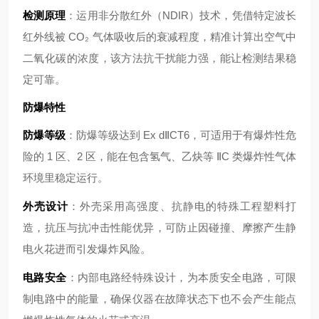
检测原理
：运用非分散红外（NDIR）技术，凭借特定波长
红外线被 CO₂ 气体吸收后的衰减程度，精准计算出空气中
二氧化碳的浓度，该方法抗干扰能力强，能让检测结果稳
定可靠。
防爆特性
防爆等级
：防爆等级达到 Ex dⅡCT6，可适用于有爆炸性危
险的 1 区、2 区，能在包含氢气、乙炔等 ⅡC 类爆炸性气体
环境里稳定运行。
外壳设计
：外壳采用高强度、抗静电的特殊工程塑料打
造，抗压与抗冲击性能优异，可防止因碰撞、摩擦产生静
电火花进而引发爆炸风险。
电路安全
：内部电路经特殊设计，为本质安全电路，可限
制电路中的能量，确保仪器在故障状态下也不会产生能点