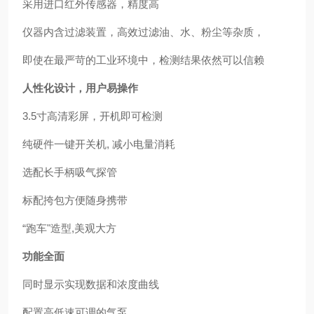
采用
进口红外
传感器，精度高
仪器内
含
过滤装置，高效过滤油、水、粉尘等杂质，
即使在最严苛的工业环境中，检测结果依然可以信赖
人性化设计，用户易操作
3.5
寸高清彩屏，开机即可检测
纯硬件一键开关机
,
减小电量消耗
选配长手柄
吸气探管
标配挎包方便随身
携带
“
跑车
"
造型
,
美观大方
功能全面
同时显示实现
数据
和浓度
曲线
配置高低速
可调
的气泵