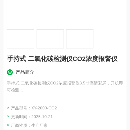
手持式 二氧化碳检测仪CO2浓度报警仪
产品简介
手持式 二氧化碳检测仪CO2浓度报警仪3.5寸高清彩屏，开机即
可检测
纯硬件一键开关机, 减小电量消耗
选配长手柄吸气探管
产品型号：XY-2000-CO2
标配挎包方便随身携带
更新时间：2025-10-21
“跑车"造型,美观大方
厂商性质：生产厂家