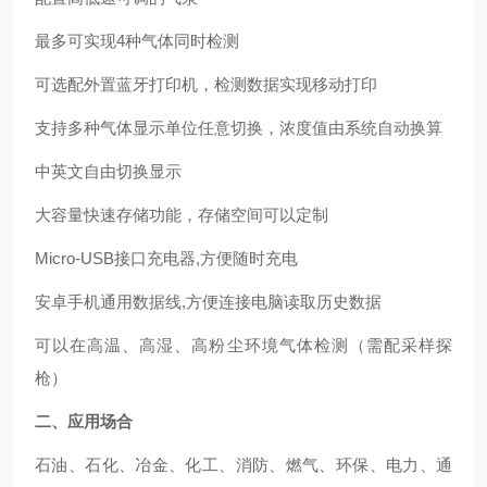
最多可实现
4
种气体同时检测
可选配外置蓝牙打印机，检测数据实现移动打印
支持多种气体显示单位任意切换，浓度值由系统自动换算
中英文自由切换显示
大容量快速存储功能，存储空间可以定制
Micro-USB
接口充电器
,
方便随时充电
安卓手机通用数据线
,
方便连接电脑读取历史数据
可以在
高温
、
高湿
、
高粉尘环境气体检测
（
需配采样探
枪
）
二、
应用场合
石油、石化、冶金、化工、消防、燃气、环保、电力、通